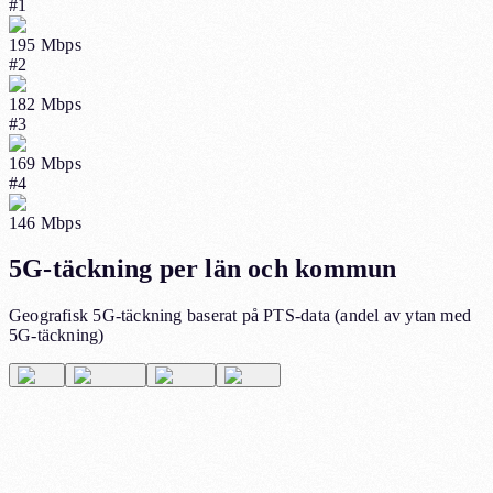
#
1
195
Mbps
#
2
182
Mbps
#
3
169
Mbps
#
4
146
Mbps
5G-täckning per län och kommun
Geografisk 5G-täckning baserat på PTS-data (andel av ytan med
5G-täckning)