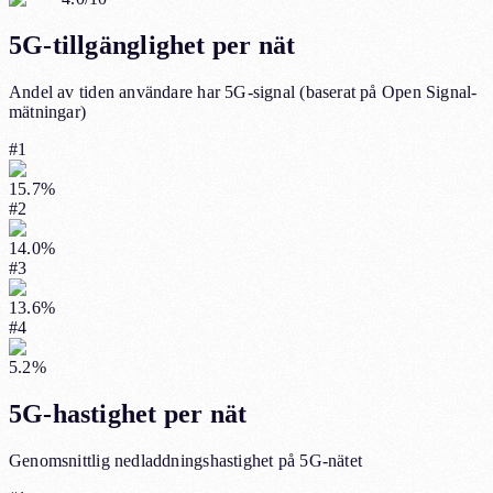
5G-tillgänglighet per nät
Andel av tiden användare har 5G-signal (baserat på Open Signal-
mätningar)
#
1
15.7
%
#
2
14.0
%
#
3
13.6
%
#
4
5.2
%
5G-hastighet per nät
Genomsnittlig nedladdningshastighet på 5G-nätet