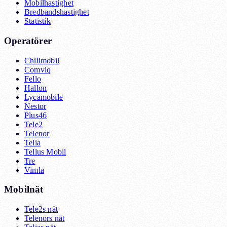
Mobilhastighet
Bredbandshastighet
Statistik
Operatörer
Chilimobil
Comviq
Fello
Hallon
Lycamobile
Nestor
Plus46
Tele2
Telenor
Telia
Tellus Mobil
Tre
Vimla
Mobilnät
Tele2s nät
Telenors nät