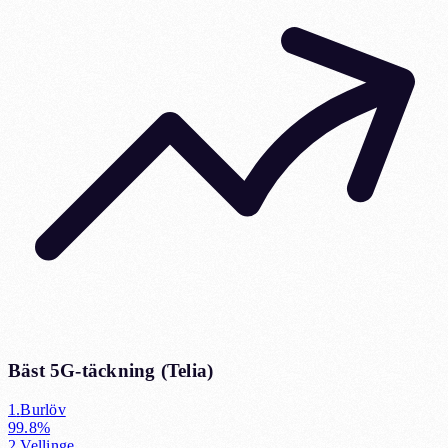
Bäst 5G-täckning (
Telia
)
1
.
Burlöv
99.8%
2
.
Vellinge