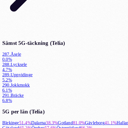
Sämst 5G-täckning (
Telia
)
287
.
Åsele
0.0%
288
.
Lycksele
4.7%
289
.
Uppvidinge
5.2%
290
.
Jokkmokk
6.1%
291
.
Bräcke
6.8%
5G per län (
Telia
)
Blekinge
51.4%
Dalarna
38.3%
Gotland
81.0%
Gävleborg
41.1%
Halla
Götaland
65.2%
Örebro
57.6%
Östergötland
66.2%