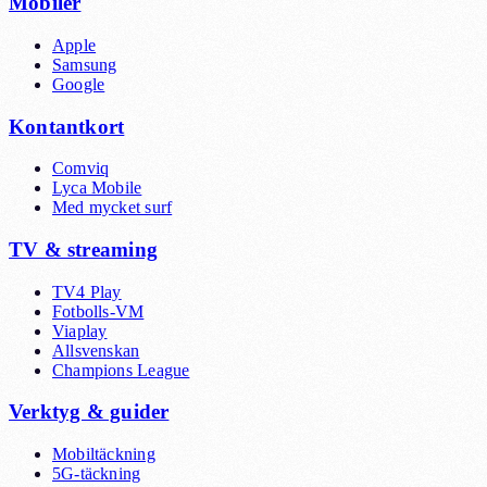
Mobiler
Apple
Samsung
Google
Kontantkort
Comviq
Lyca Mobile
Med mycket surf
TV & streaming
TV4 Play
Fotbolls-VM
Viaplay
Allsvenskan
Champions League
Verktyg & guider
Mobiltäckning
5G-täckning