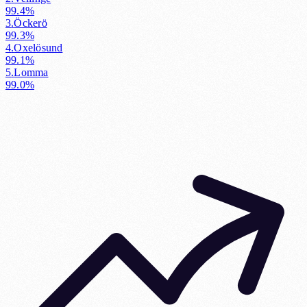
99.4%
3
.
Öckerö
99.3%
4
.
Oxelösund
99.1%
5
.
Lomma
99.0%