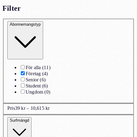
Filter
Abonnemangstyp
För alla
(
11
)
Företag
(
4
)
Senior
(
6
)
Student
(
6
)
Ungdom
(
0
)
Pris
39 kr – 10,615 kr
Surfmängd