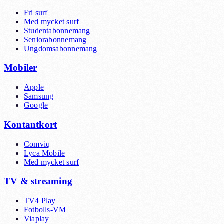
Fri surf
Med mycket surf
Studentabonnemang
Seniorabonnemang
Ungdomsabonnemang
Mobiler
Apple
Samsung
Google
Kontantkort
Comviq
Lyca Mobile
Med mycket surf
TV & streaming
TV4 Play
Fotbolls-VM
Viaplay