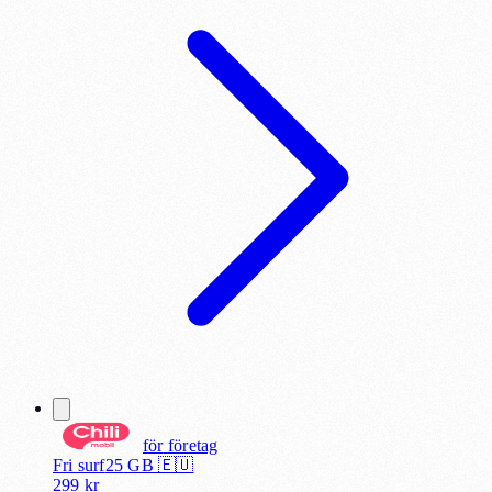
för
företag
Fri surf
25
GB 🇪🇺
299
kr