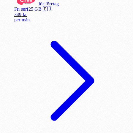
för
företag
Fri surf
25
GB 🇪🇺
349
kr
per
mån