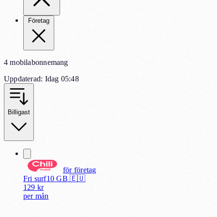
Företag
4 mobilabonnemang
Uppdaterad
:
Idag 05:48
Billigast
för
företag
Fri surf
10
GB 🇪🇺
129
kr
per
mån