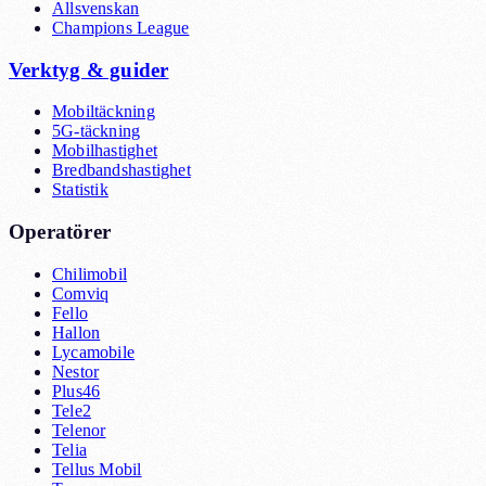
Allsvenskan
Champions League
Verktyg & guider
Mobiltäckning
5G-täckning
Mobilhastighet
Bredbandshastighet
Statistik
Operatörer
Chilimobil
Comviq
Fello
Hallon
Lycamobile
Nestor
Plus46
Tele2
Telenor
Telia
Tellus Mobil