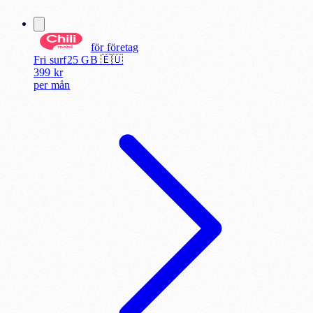
för
företag
Fri surf
25
GB 🇪🇺
399
kr
per
mån