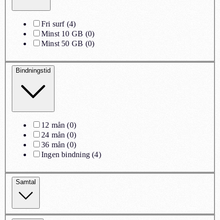
Fri surf
(
4
)
Minst 10 GB
(
0
)
Minst 50 GB
(
0
)
Bindningstid
12 mån
(
0
)
24 mån
(
0
)
36 mån
(
0
)
Ingen bindning
(
4
)
Samtal