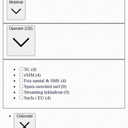
Mobilnät
Operatör (13)
1
5G
(
4
)
eSIM
(
4
)
Fria samtal & SMS
(
4
)
Spara oanvänd surf
(
0
)
Streaming inkluderat
(
0
)
Surfa i EU
(
4
)
Chilimobil