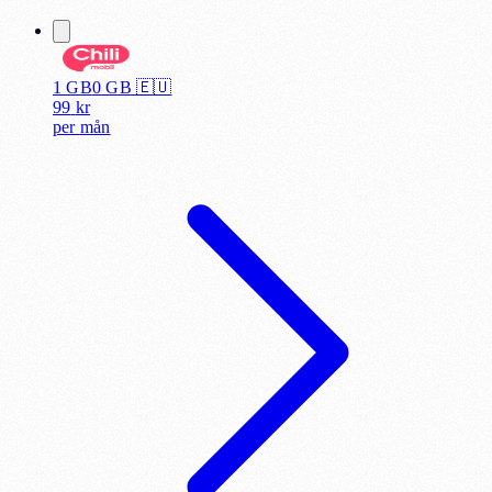
1 GB
0
GB 🇪🇺
99
kr
per
mån