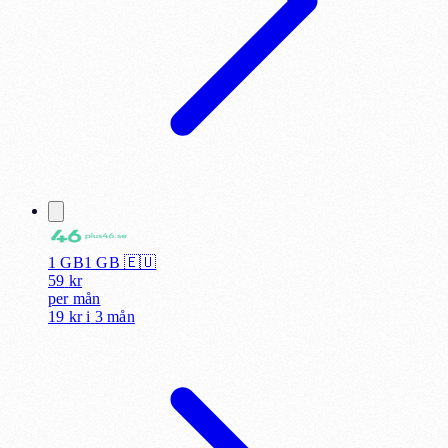
1 GB
1
GB 🇪🇺
59
kr
per
mån
19 kr
i
3 mån