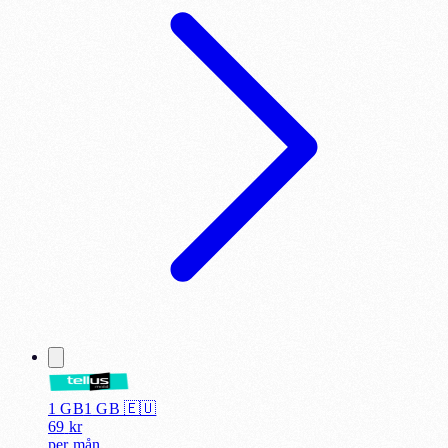
1 GB
1
GB 🇪🇺
69
kr
per
mån