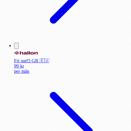
Fri surf
5
GB 🇪🇺
99
kr
per
mån