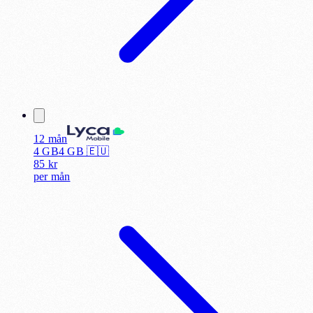
12 mån
4 GB
4
GB 🇪🇺
85
kr
per
mån