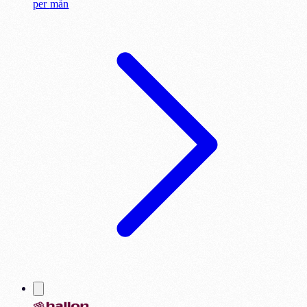
per
mån