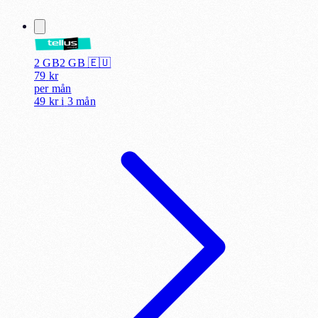
2 GB
2
GB 🇪🇺
79
kr
per
mån
49 kr
i
3 mån