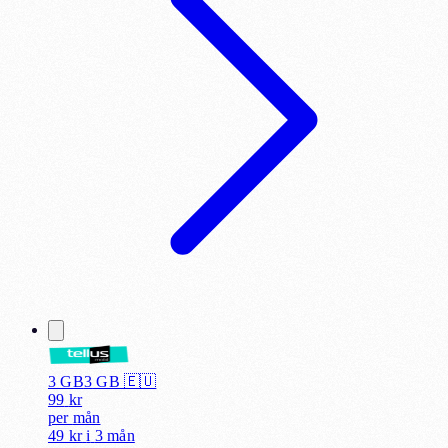
3 GB
3
GB 🇪🇺
99
kr
per
mån
49 kr
i
3 mån