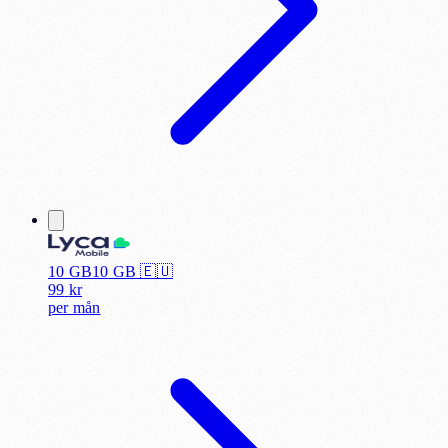
10 GB
10
GB 🇪🇺
99
kr
per
mån