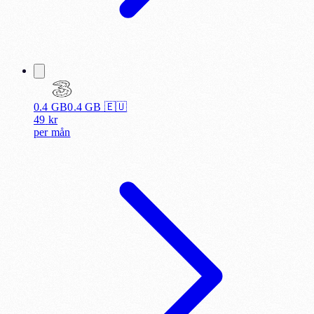
0.4 GB
0.4
GB 🇪🇺
49
kr
per
mån