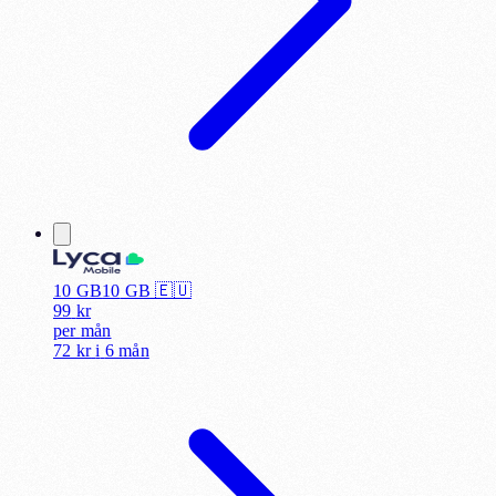
10 GB
10
GB 🇪🇺
99
kr
per
mån
72 kr
i
6 mån