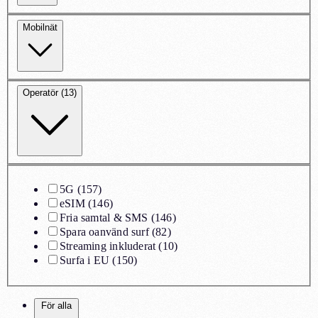
Mobilnät
Operatör (13)
5G
(
157
)
eSIM
(
146
)
Fria samtal & SMS
(
146
)
Spara oanvänd surf
(
82
)
Streaming inkluderat
(
10
)
Surfa i EU
(
150
)
För alla