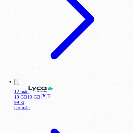
12 mån
10 GB
10
GB 🇪🇺
99
kr
per
mån