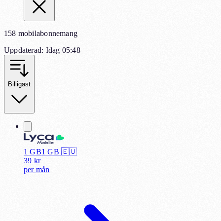
158 mobilabonnemang
Uppdaterad
:
Idag 05:48
Billigast
1 GB
1
GB 🇪🇺
39
kr
per
mån