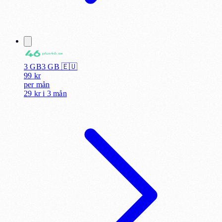
3 GB
3
GB 🇪🇺
99
kr
per
mån
29 kr
i
3 mån