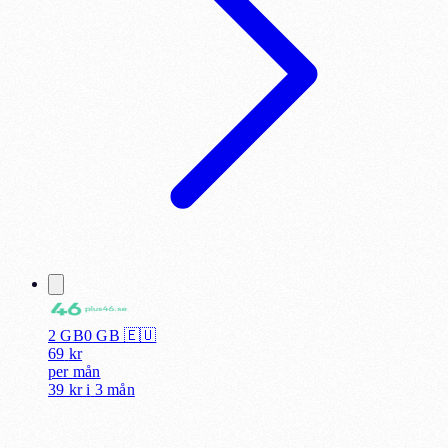
2 GB
0
GB 🇪🇺
69
kr
per
mån
39 kr
i
3 mån