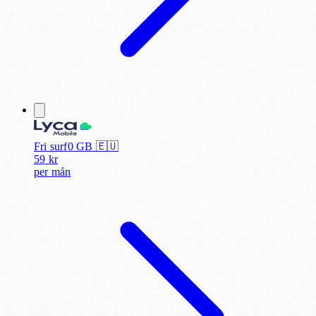
Fri surf
0
GB 🇪🇺
59
kr
per
mån