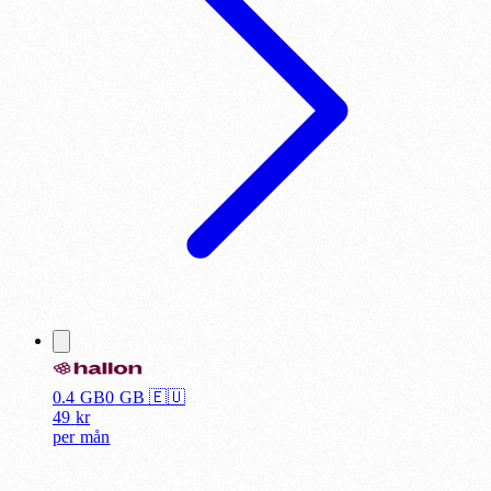
0.4 GB
0
GB 🇪🇺
49
kr
per
mån