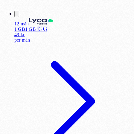
12 mån
1 GB
1
GB 🇪🇺
49
kr
per
mån