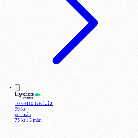
10 GB
10
GB 🇪🇺
99
kr
per
mån
75 kr
i
3 mån