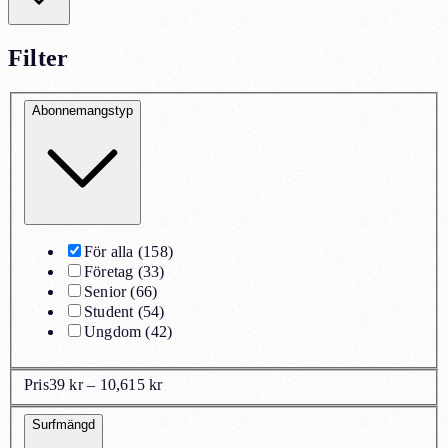
Filter
Abonnemangstyp
För alla
(
158
)
Företag
(
33
)
Senior
(
66
)
Student
(
54
)
Ungdom
(
42
)
Pris
39 kr – 10,615 kr
Surfmängd