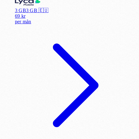
3 GB
3
GB 🇪🇺
69
kr
per
mån