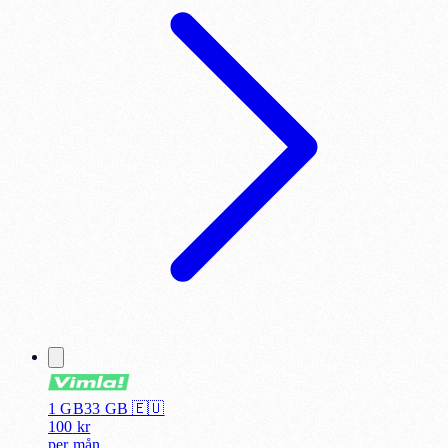
1 GB
33
GB 🇪🇺
100
kr
per
mån