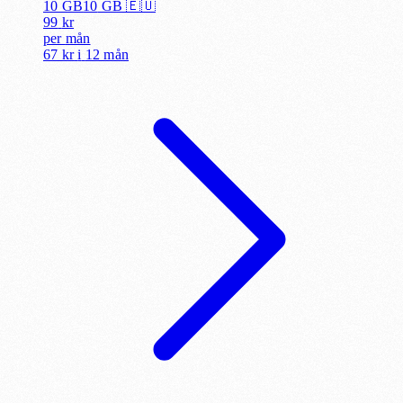
10 GB
10
GB 🇪🇺
99
kr
per
mån
67 kr
i
12 mån