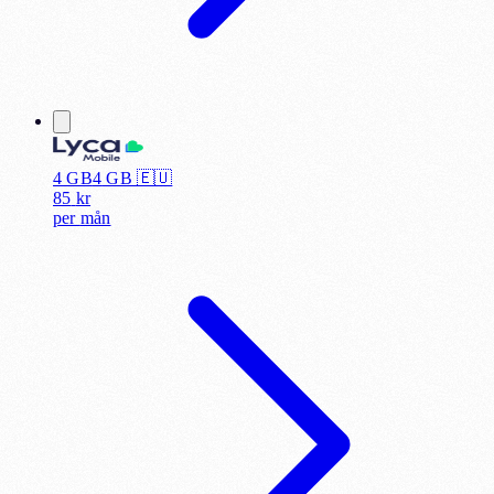
4 GB
4
GB 🇪🇺
85
kr
per
mån