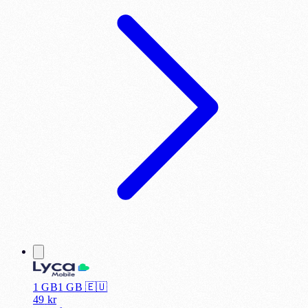
1 GB
1
GB 🇪🇺
49
kr