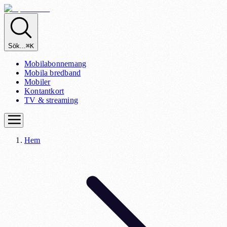
Sök...
⌘K
Mobilabonnemang
Mobila bredband
Mobiler
Kontantkort
TV & streaming
Hem