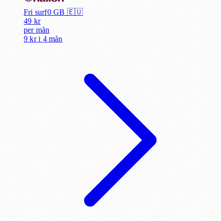
Fri surf
0
GB 🇪🇺
49
kr
per
mån
9 kr
i
4 mån