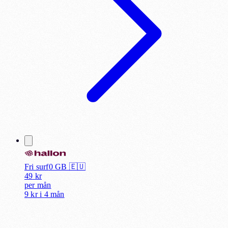
Fri surf
0
GB 🇪🇺
49
kr
per
mån
9 kr
i
4 mån