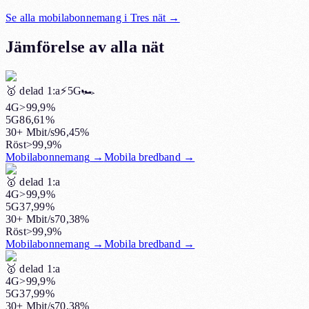
Se alla mobilabonnemang i
Tres nät
→
Jämförelse av alla nät
🥇
delad 1:a
⚡️5G
🏎️
4G
>99,9%
5G
86,61%
30+ Mbit/s
96,45%
Röst
>99,9%
Mobilabonnemang
→
Mobila bredband
→
🥇
delad 1:a
4G
>99,9%
5G
37,99%
30+ Mbit/s
70,38%
Röst
>99,9%
Mobilabonnemang
→
Mobila bredband
→
🥇
delad 1:a
4G
>99,9%
5G
37,99%
30+ Mbit/s
70,38%