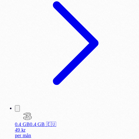
0.4 GB
0.4
GB 🇪🇺
49
kr
per
mån