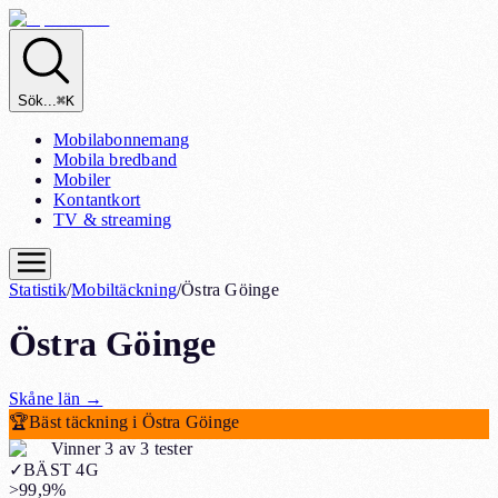
Sök...
⌘K
Mobilabonnemang
Mobila bredband
Mobiler
Kontantkort
TV & streaming
Statistik
/
Mobiltäckning
/
Östra Göinge
Östra Göinge
Skåne
län
→
🏆
Bäst täckning i Östra Göinge
Vinner 3 av 3 tester
✓
BÄST 4G
>99,9%