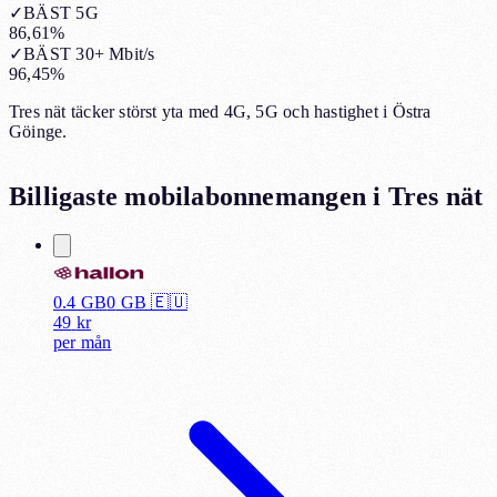
✓
BÄST 5G
86,61%
✓
BÄST 30+ Mbit/s
96,45%
Tres nät täcker störst yta med 4G, 5G och hastighet i Östra
Göinge.
Billigaste mobilabonnemangen i
Tres nät
0.4 GB
0
GB 🇪🇺
49
kr
per
mån