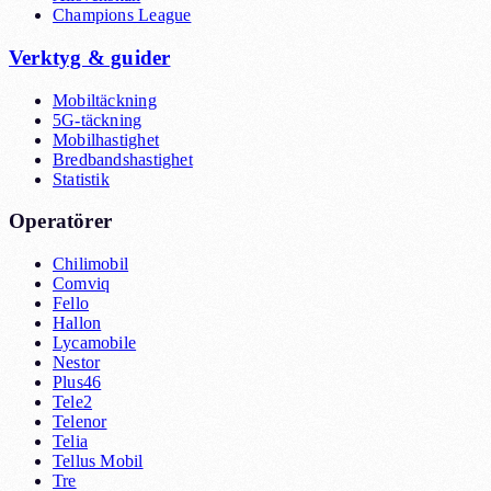
Champions League
Verktyg & guider
Mobiltäckning
5G-täckning
Mobilhastighet
Bredbandshastighet
Statistik
Operatörer
Chilimobil
Comviq
Fello
Hallon
Lycamobile
Nestor
Plus46
Tele2
Telenor
Telia
Tellus Mobil
Tre