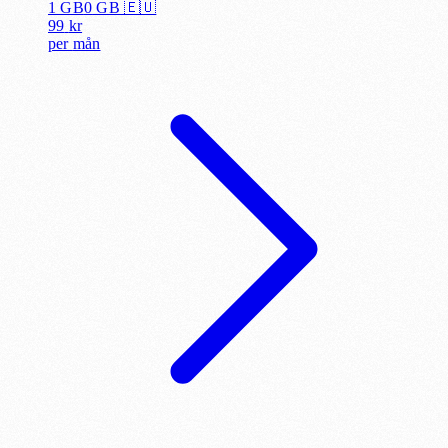
1 GB
0
GB 🇪🇺
99
kr
per
mån