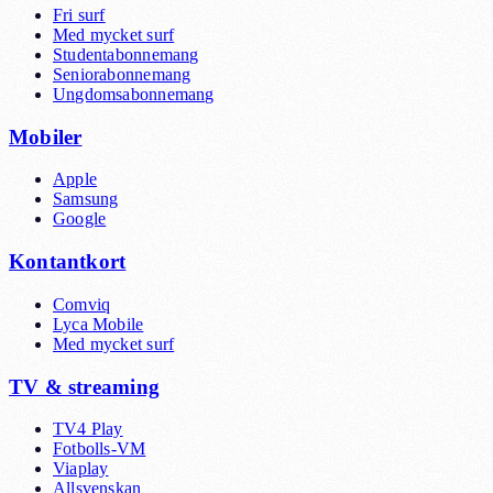
Fri surf
Med mycket surf
Studentabonnemang
Seniorabonnemang
Ungdomsabonnemang
Mobiler
Apple
Samsung
Google
Kontantkort
Comviq
Lyca Mobile
Med mycket surf
TV & streaming
TV4 Play
Fotbolls-VM
Viaplay
Allsvenskan