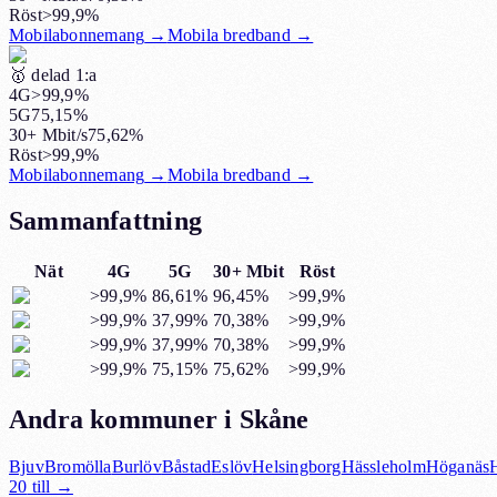
Röst
>99,9%
Mobilabonnemang
→
Mobila bredband
→
🥇
delad 1:a
4G
>99,9%
5G
75,15%
30+ Mbit/s
75,62%
Röst
>99,9%
Mobilabonnemang
→
Mobila bredband
→
Sammanfattning
Nät
4G
5G
30+ Mbit
Röst
>99,9%
86,61%
96,45%
>99,9%
>99,9%
37,99%
70,38%
>99,9%
>99,9%
37,99%
70,38%
>99,9%
>99,9%
75,15%
75,62%
>99,9%
Andra kommuner i Skåne
Bjuv
Bromölla
Burlöv
Båstad
Eslöv
Helsingborg
Hässleholm
Höganäs
20
till →