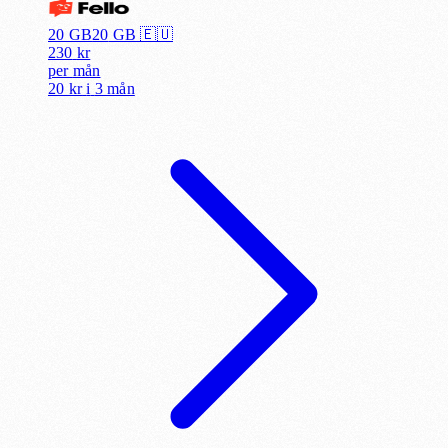
20 GB
20
GB 🇪🇺
230
kr
per
mån
20 kr
i
3 mån