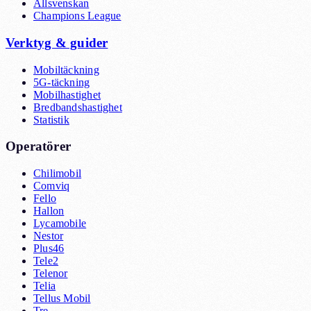
Allsvenskan
Champions League
Verktyg & guider
Mobiltäckning
5G-täckning
Mobilhastighet
Bredbandshastighet
Statistik
Operatörer
Chilimobil
Comviq
Fello
Hallon
Lycamobile
Nestor
Plus46
Tele2
Telenor
Telia
Tellus Mobil
Tre