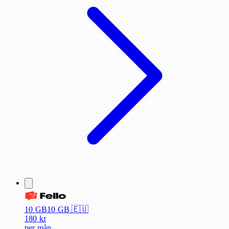
10 GB
10
GB 🇪🇺
180
kr
per
mån