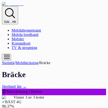
Sök...
⌘K
Mobilabonnemang
Mobila bredband
Mobiler
Kontantkort
TV & streaming
Statistik
/
Mobiltäckning
/
Bräcke
Bräcke
Jämtland
län
→
🏆
Bäst täckning i Bräcke
Vinner 3 av 3 tester
✓
BÄST 4G
98,37%