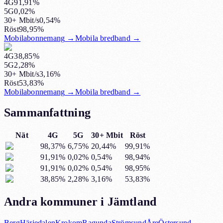
4G
91,91%
5G
0,02%
30+ Mbit/s
0,54%
Röst
98,95%
Mobilabonnemang
→
Mobila bredband
→
4G
38,85%
5G
2,28%
30+ Mbit/s
3,16%
Röst
53,83%
Mobilabonnemang
→
Mobila bredband
→
Sammanfattning
Nät
4G
5G
30+ Mbit
Röst
98,37%
6,75%
20,44%
99,91%
91,91%
0,02%
0,54%
98,94%
91,91%
0,02%
0,54%
98,95%
38,85%
2,28%
3,16%
53,83%
Andra kommuner i Jämtland
Berg
Härjedalen
Krokom
Ragunda
Strömsund
Åre
Östersund