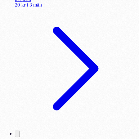
20 kr
i
3 mån