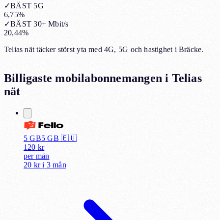
✓
BÄST 5G
6,75%
✓
BÄST 30+ Mbit/s
20,44%
Telias nät täcker störst yta med 4G, 5G och hastighet i Bräcke.
Billigaste mobilabonnemangen i
Telias
nät
5 GB
5
GB 🇪🇺
120
kr
per
mån
20 kr
i
3 mån