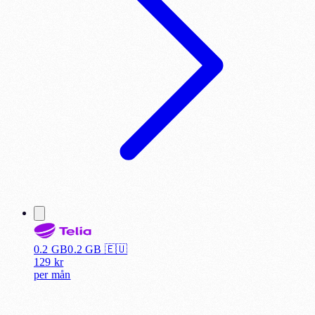
0.2 GB
0.2
GB 🇪🇺
129
kr
per
mån