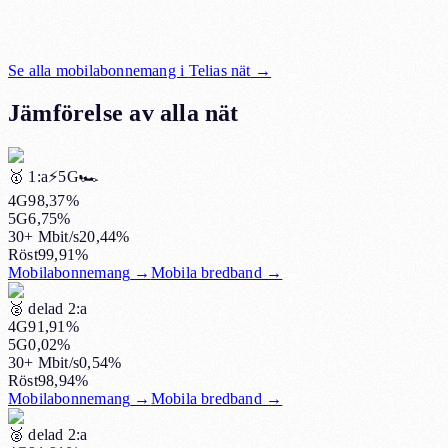
Se alla mobilabonnemang i
Telias nät
→
Jämförelse av alla nät
🥇
1:a
⚡️5G
🏎️
4G
98,37%
5G
6,75%
30+ Mbit/s
20,44%
Röst
99,91%
Mobilabonnemang
→
Mobila bredband
→
🥈
delad 2:a
4G
91,91%
5G
0,02%
30+ Mbit/s
0,54%
Röst
98,94%
Mobilabonnemang
→
Mobila bredband
→
🥈
delad 2:a