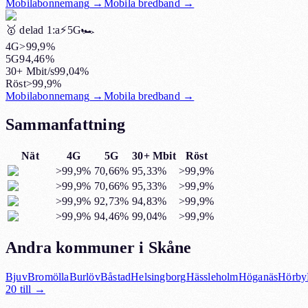
Mobilabonnemang
→
Mobila bredband
→
🥇
delad 1:a
⚡️5G
🏎️
4G
>99,9%
5G
94,46%
30+ Mbit/s
99,04%
Röst
>99,9%
Mobilabonnemang
→
Mobila bredband
→
Sammanfattning
Nät
4G
5G
30+ Mbit
Röst
>99,9%
70,66%
95,33%
>99,9%
>99,9%
70,66%
95,33%
>99,9%
>99,9%
92,73%
94,83%
>99,9%
>99,9%
94,46%
99,04%
>99,9%
Andra kommuner i Skåne
Bjuv
Bromölla
Burlöv
Båstad
Helsingborg
Hässleholm
Höganäs
Hörby
20
till →