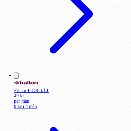
Fri surf
0
GB 🇪🇺
49
kr
per
mån
9 kr
i
4 mån