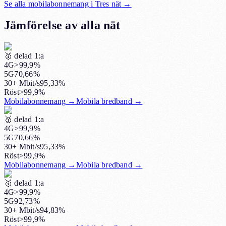
Se alla mobilabonnemang i
Tres nät
→
Jämförelse av alla nät
🥇
delad 1:a
4G
>99,9%
5G
70,66%
30+ Mbit/s
95,33%
Röst
>99,9%
Mobilabonnemang
→
Mobila bredband
→
🥇
delad 1:a
4G
>99,9%
5G
70,66%
30+ Mbit/s
95,33%
Röst
>99,9%
Mobilabonnemang
→
Mobila bredband
→
🥇
delad 1:a
4G
>99,9%
5G
92,73%
30+ Mbit/s
94,83%
Röst
>99,9%