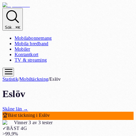
Sök...
⌘K
Mobilabonnemang
Mobila bredband
Mobiler
Kontantkort
TV & streaming
Statistik
/
Mobiltäckning
/
Eslöv
Eslöv
Skåne
län
→
🏆
Bäst täckning i Eslöv
Vinner 3 av 3 tester
✓
BÄST 4G
>99,9%