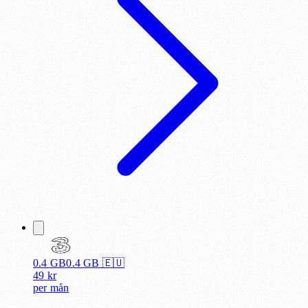
0.4 GB
0.4
GB 🇪🇺
49
kr
per
mån