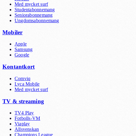
Med mycket surf
Studentabonnemang
Seniorabonnemang
Ungdomsabonnemang
Mobiler
Apple
Samsung
Google
Kontantkort
Comviq
Lyca Mobile
Med mycket surf
TV & streaming
TV4 Play
Fotbolls-VM
Viaplay
Allsvenskan
Champions League