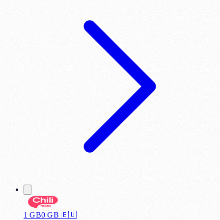
1 GB
0
GB 🇪🇺