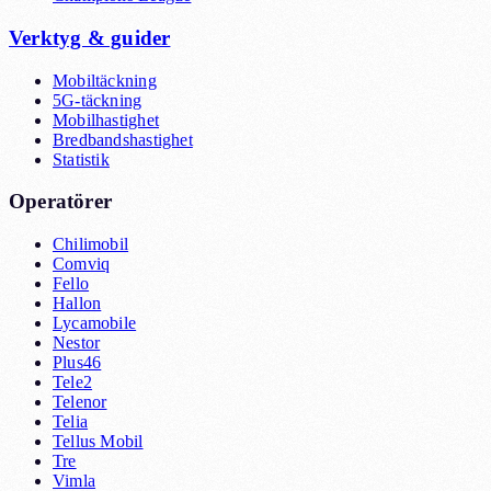
Verktyg & guider
Mobiltäckning
5G-täckning
Mobilhastighet
Bredbandshastighet
Statistik
Operatörer
Chilimobil
Comviq
Fello
Hallon
Lycamobile
Nestor
Plus46
Tele2
Telenor
Telia
Tellus Mobil
Tre
Vimla