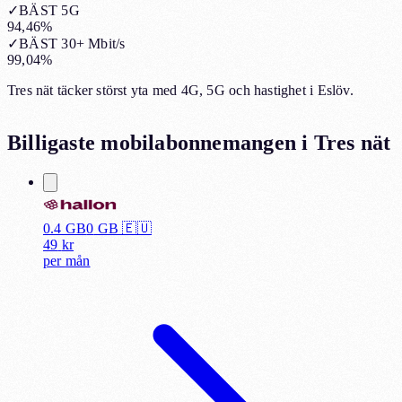
✓
BÄST 5G
94,46%
✓
BÄST 30+ Mbit/s
99,04%
Tres nät täcker störst yta med 4G, 5G och hastighet i Eslöv.
Billigaste mobilabonnemangen i
Tres nät
0.4 GB
0
GB 🇪🇺
49
kr
per
mån