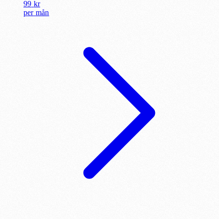
99
kr
per
mån