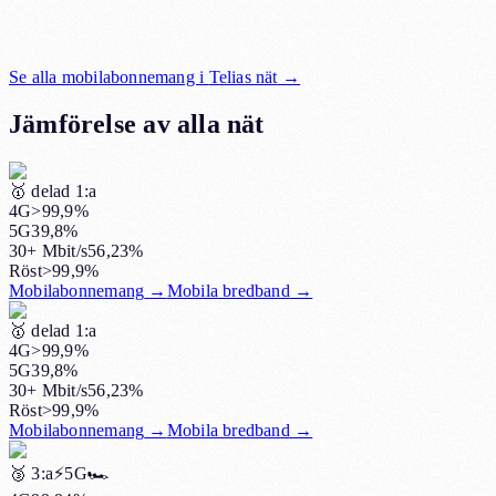
Se alla mobilabonnemang i
Telias nät
→
Jämförelse av alla nät
🥇
delad 1:a
4G
>99,9%
5G
39,8%
30+ Mbit/s
56,23%
Röst
>99,9%
Mobilabonnemang
→
Mobila bredband
→
🥇
delad 1:a
4G
>99,9%
5G
39,8%
30+ Mbit/s
56,23%
Röst
>99,9%
Mobilabonnemang
→
Mobila bredband
→
🥉
3:a
⚡️5G
🏎️