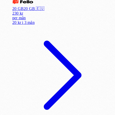
20 GB
20
GB 🇪🇺
230
kr
per
mån
20 kr
i
3 mån