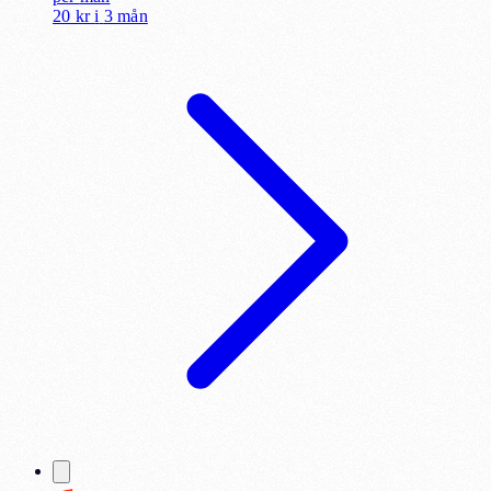
20 kr
i
3 mån