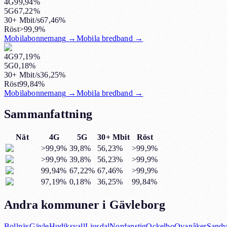
4G
99,94%
5G
67,22%
30+ Mbit/s
67,46%
Röst
>99,9%
Mobilabonnemang
→
Mobila bredband
→
4G
97,19%
5G
0,18%
30+ Mbit/s
36,25%
Röst
99,84%
Mobilabonnemang
→
Mobila bredband
→
Sammanfattning
Nät
4G
5G
30+ Mbit
Röst
>99,9%
39,8%
56,23%
>99,9%
>99,9%
39,8%
56,23%
>99,9%
99,94%
67,22%
67,46%
>99,9%
97,19%
0,18%
36,25%
99,84%
Andra kommuner i Gävleborg
Bollnäs
Gävle
Hudiksvall
Ljusdal
Nordanstig
Ockelbo
Ovanåker
Sandv