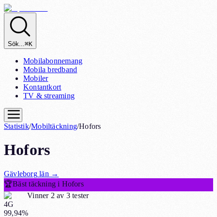
Sök...
⌘K
Mobilabonnemang
Mobila bredband
Mobiler
Kontantkort
TV & streaming
Statistik
/
Mobiltäckning
/
Hofors
Hofors
Gävleborg
län
→
🏆
Bäst täckning i Hofors
Vinner 2 av 3 tester
4G
99,94%