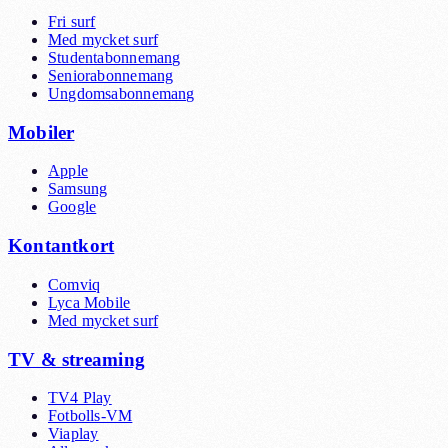
Fri surf
Med mycket surf
Studentabonnemang
Seniorabonnemang
Ungdomsabonnemang
Mobiler
Apple
Samsung
Google
Kontantkort
Comviq
Lyca Mobile
Med mycket surf
TV & streaming
TV4 Play
Fotbolls-VM
Viaplay