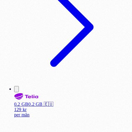
0.2 GB
0.2
GB 🇪🇺
129
kr
per
mån