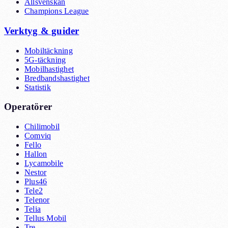
Allsvenskan
Champions League
Verktyg & guider
Mobiltäckning
5G-täckning
Mobilhastighet
Bredbandshastighet
Statistik
Operatörer
Chilimobil
Comviq
Fello
Hallon
Lycamobile
Nestor
Plus46
Tele2
Telenor
Telia
Tellus Mobil
Tre