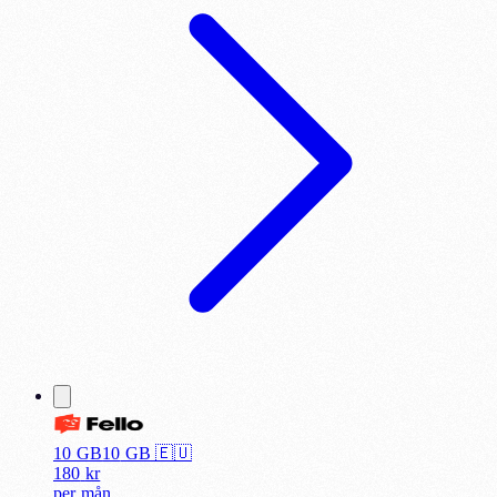
10 GB
10
GB 🇪🇺
180
kr
per
mån