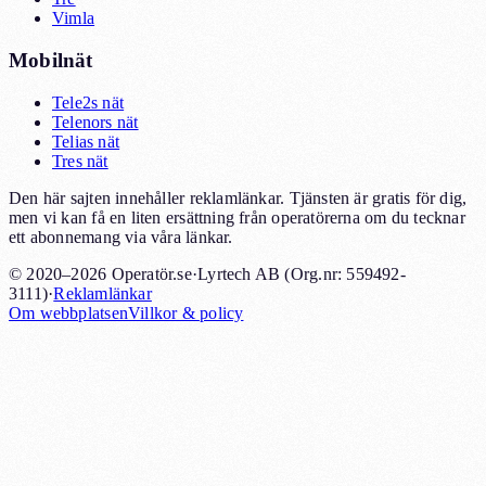
Vimla
Mobilnät
Tele2s nät
Telenors nät
Telias nät
Tres nät
Den här sajten innehåller reklamlänkar. Tjänsten är gratis för dig,
men vi kan få en liten ersättning från operatörerna om du tecknar
ett abonnemang via våra länkar.
© 2020–2026 Operatör.se
·
Lyrtech AB (Org.nr: 559492-
3111)
·
Reklamlänkar
Om webbplatsen
Villkor & policy