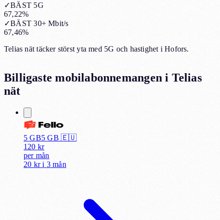
✓
BÄST 5G
67,22%
✓
BÄST 30+ Mbit/s
67,46%
Telias nät täcker störst yta med 5G och hastighet i Hofors.
Billigaste mobilabonnemangen i
Telias
nät
5 GB
5
GB 🇪🇺
120
kr
per
mån
20 kr
i
3 mån