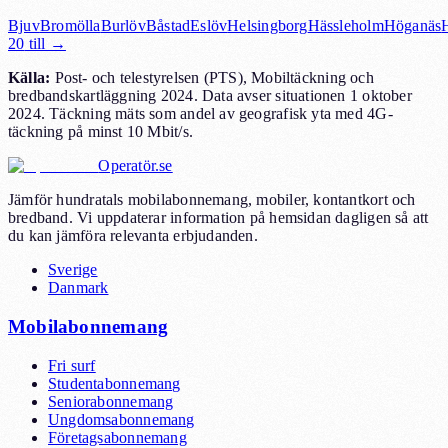
Bjuv
Bromölla
Burlöv
Båstad
Eslöv
Helsingborg
Hässleholm
Höganäs
20
till →
Källa
:
Post- och telestyrelsen (PTS), Mobiltäckning och
bredbandskartläggning 2024. Data avser situationen 1 oktober
2024. Täckning mäts som andel av geografisk yta med 4G-
täckning på minst 10 Mbit/s.
Operatör.se
Jämför hundratals mobilabonnemang, mobiler, kontantkort och
bredband. Vi uppdaterar information på hemsidan dagligen så att
du kan jämföra relevanta erbjudanden.
Sverige
Danmark
Mobilabonnemang
Fri surf
Studentabonnemang
Seniorabonnemang
Ungdomsabonnemang
Företagsabonnemang