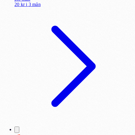
20 kr
i
3 mån