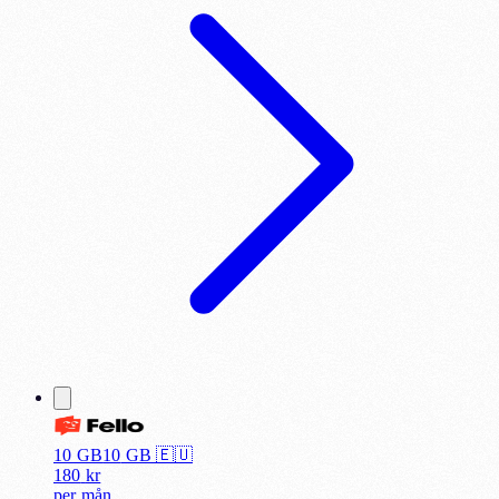
10 GB
10
GB 🇪🇺
180
kr
per
mån