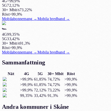
4G
>99,9%
5G
72,12%
30+ Mbit/s
73,22%
Röst
>99,9%
Mobilabonnemang
→
Mobila bredband
→
🏎️
4G
99,35%
5G
33,42%
30+ Mbit/s
91,3%
Röst
>99,9%
Mobilabonnemang
→
Mobila bredband
→
Sammanfattning
Nät
4G
5G
30+ Mbit
Röst
>99,9%
61,85%
74,72%
>99,9%
>99,9%
61,85%
74,72%
>99,9%
>99,9%
72,12%
73,22%
>99,9%
99,35%
33,42%
91,3%
>99,9%
Andra kommuner i Skåne