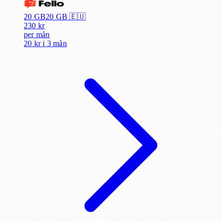
20 GB
20
GB 🇪🇺
230
kr
per
mån
20 kr
i
3 mån