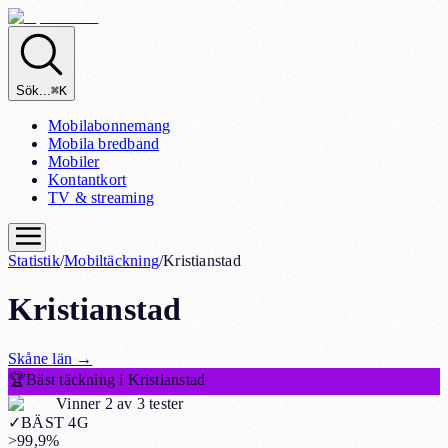
Sök...
⌘K
Mobilabonnemang
Mobila bredband
Mobiler
Kontantkort
TV & streaming
Statistik
/
Mobiltäckning
/
Kristianstad
Kristianstad
Skåne
län
→
🏆
Bäst täckning i Kristianstad
Vinner 2 av 3 tester
✓
BÄST 4G
>99,9%