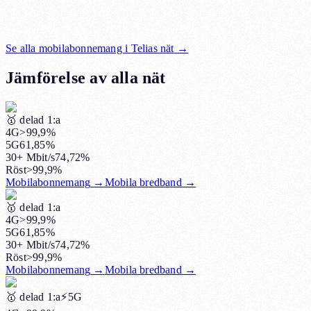
Se alla mobilabonnemang i
Telias nät
→
Jämförelse av alla nät
🥇
delad 1:a
4G
>99,9%
5G
61,85%
30+ Mbit/s
74,72%
Röst
>99,9%
Mobilabonnemang
→
Mobila bredband
→
🥇
delad 1:a
4G
>99,9%
5G
61,85%
30+ Mbit/s
74,72%
Röst
>99,9%
Mobilabonnemang
→
Mobila bredband
→
🥇
delad 1:a
⚡️5G