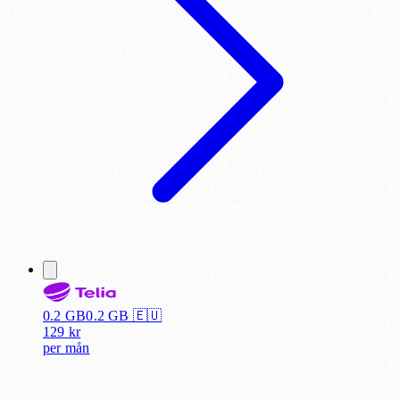
0.2 GB
0.2
GB 🇪🇺
129
kr
per
mån