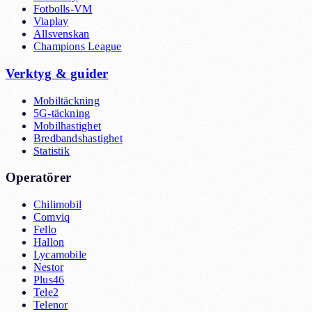
Fotbolls-VM
Viaplay
Allsvenskan
Champions League
Verktyg & guider
Mobiltäckning
5G-täckning
Mobilhastighet
Bredbandshastighet
Statistik
Operatörer
Chilimobil
Comviq
Fello
Hallon
Lycamobile
Nestor
Plus46
Tele2
Telenor