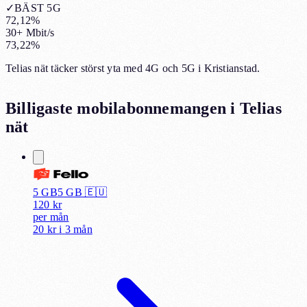
✓
BÄST 5G
72,12%
30+ Mbit/s
73,22%
Telias nät täcker störst yta med 4G och 5G i Kristianstad.
Billigaste mobilabonnemangen i
Telias
nät
5 GB
5
GB 🇪🇺
120
kr
per
mån
20 kr
i
3 mån