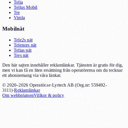
Telia
Tellus Mobil
Tre
Vimla
Mobilnät
Tele2s nät
Telenors nät
Telias nät
Tres nät
Den här sajten innehåller reklamlänkar. Tjänsten är gratis för dig,
men vi kan få en liten ersättning från operatörerna om du tecknar
ett abonnemang via våra länkar.
© 2020–2026 Operatör.se
·
Lyrtech AB (Org.nr: 559492-
3111)
·
Reklamlänkar
Om webbplatsen
Villkor & policy