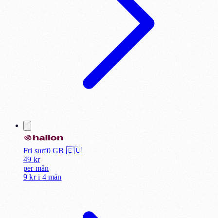
Fri surf
0
GB 🇪🇺
49
kr
per
mån
9 kr
i
4 mån