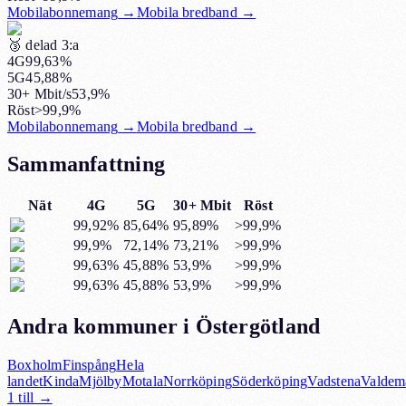
Mobilabonnemang
→
Mobila bredband
→
🥉
delad 3:a
4G
99,63%
5G
45,88%
30+ Mbit/s
53,9%
Röst
>99,9%
Mobilabonnemang
→
Mobila bredband
→
Sammanfattning
Nät
4G
5G
30+ Mbit
Röst
99,92%
85,64%
95,89%
>99,9%
99,9%
72,14%
73,21%
>99,9%
99,63%
45,88%
53,9%
>99,9%
99,63%
45,88%
53,9%
>99,9%
Andra kommuner i Östergötland
Boxholm
Finspång
Hela
landet
Kinda
Mjölby
Motala
Norrköping
Söderköping
Vadstena
Valdem
1
till →