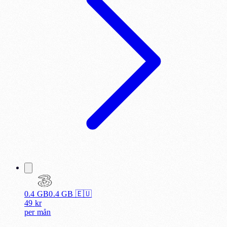
0.4 GB
0.4
GB 🇪🇺
49
kr
per
mån