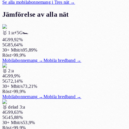
Se alla mobilabonnemang i
Tres nät
→
Jämförelse av alla nät
🥇
1:a
⚡️5G
🏎️
4G
99,92%
5G
85,64%
30+ Mbit/s
95,89%
Röst
>99,9%
Mobilabonnemang
→
Mobila bredband
→
🥈
2:a
4G
99,9%
5G
72,14%
30+ Mbit/s
73,21%
Röst
>99,9%
Mobilabonnemang
→
Mobila bredband
→
🥉
delad 3:a
4G
99,63%
5G
45,88%
30+ Mbit/s
53,9%
Röst
>99,9%