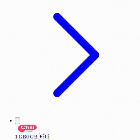
1 GB
0
GB 🇪🇺