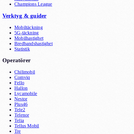
Champions League
Verktyg & guider
Mobiltäckning
5G-täckning
Mobilhastighet
Bredbandshastighet
Statistik
Operatörer
Chilimobil
Comviq
Fello
Hallon
Lycamobile
Nestor
Plus46
Tele2
Telenor
Telia
Tellus Mobil
Tre