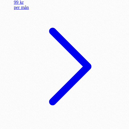
99
kr
per
mån