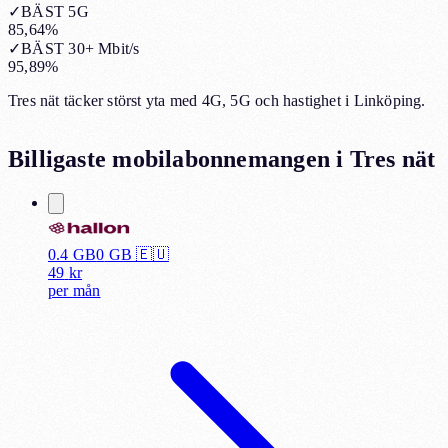
✓
BÄST 5G
85,64%
✓
BÄST 30+ Mbit/s
95,89%
Tres nät täcker störst yta med 4G, 5G och hastighet i Linköping.
Billigaste mobilabonnemangen i
Tres nät
0.4 GB
0
GB 🇪🇺
49
kr
per
mån