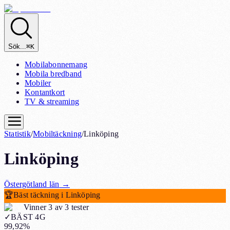
Sök...
⌘K
Mobilabonnemang
Mobila bredband
Mobiler
Kontantkort
TV & streaming
Statistik
/
Mobiltäckning
/
Linköping
Linköping
Östergötland
län
→
🏆
Bäst täckning i Linköping
Vinner 3 av 3 tester
✓
BÄST 4G
99,92%