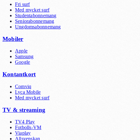
Fri surf
Med mycket surf
Studentabonnemang
Seniorabonnemang
Ungdomsabonnemang
Mobiler
Apple
Samsung
Google
Kontantkort
Comviq
Lyca Mobile
Med mycket surf
TV & streaming
TV4 Play
Fotbolls-VM
Viaplay
Allsvenskan