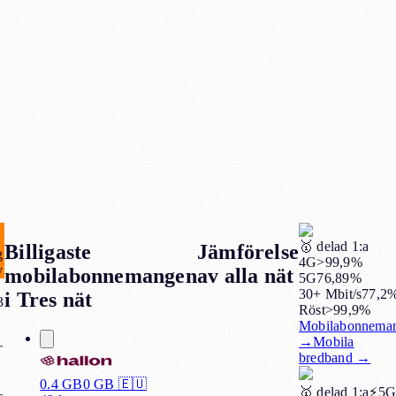
🥇
delad 1:a
Billigaste
Jämförelse
g
4G
>99,9%
y
mobilabonnemangen
av alla nät
5G
76,89%
30+ Mbit/s
77,2
i
Tres nät
3
Röst
>99,9%
Mobilabonnema
→
Mobila
T
bredband
→
0.4 GB
0
GB 🇪🇺
🥇
delad 1:a
⚡️5