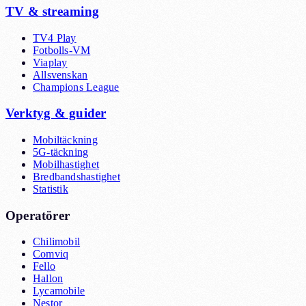
TV & streaming
TV4 Play
Fotbolls-VM
Viaplay
Allsvenskan
Champions League
Verktyg & guider
Mobiltäckning
5G-täckning
Mobilhastighet
Bredbandshastighet
Statistik
Operatörer
Chilimobil
Comviq
Fello
Hallon
Lycamobile
Nestor