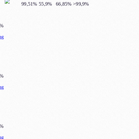
99,51%
55,9%
66,85%
>99,9%
2%
ng
5%
ng
5%
ng