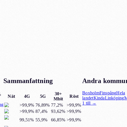
Sammanfattning
Andra kommune
Boxholm
Finspång
Hela
30+
%
Nät
4G
5G
Röst
landet
Kinda
Linköping
M
Mbit
1
till →
ng
>99,9%
76,89%
77,2%
>99,9%
>99,9%
87,4%
93,62%
>99,9%
99,51%
55,9%
66,85%
>99,9%
G