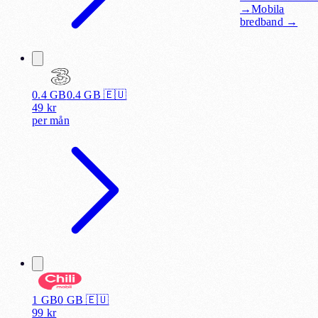
→
Mobila
bredband
→
0.4 GB
0.4
GB 🇪🇺
49
kr
per
mån
1 GB
0
GB 🇪🇺
99
kr