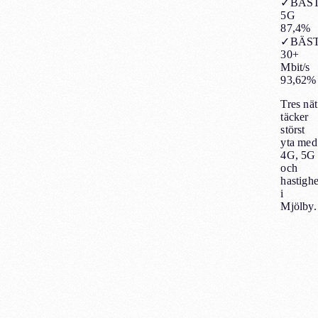
✓
BÄS
5G
87,4%
✓
BÄS
30+
Mbit/s
93,62%
Tres nät
täcker
störst
yta med
4G, 5G
och
hastighe
i
Mjölby.