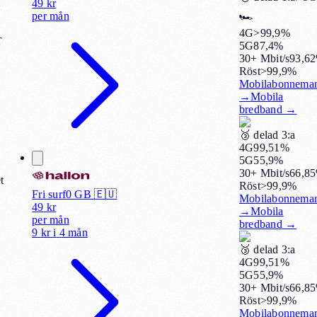
T
49
kr
per
mån
🏎️
4G
>99,9%
T
5G
87,4%
30+ Mbit/s
93,6
Röst
>99,9%
Mobilabonnema
→
Mobila
bredband
→
🥉
delad 3:a
4G
99,51%
5G
55,9%
30+ Mbit/s
66,8
t
Röst
>99,9%
Fri surf
0
GB 🇪🇺
Mobilabonnema
49
kr
→
Mobila
per
mån
bredband
→
9 kr
i
4 mån
🥉
delad 3:a
4G
99,51%
5G
55,9%
30+ Mbit/s
66,8
Röst
>99,9%
Mobilabonnema