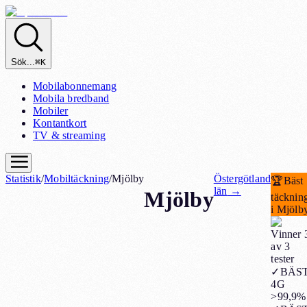
Sök...
⌘K
Mobilabonnemang
Mobila bredband
Mobiler
Kontantkort
TV & streaming
Statistik
/
Mobiltäckning
/
Mjölby
Östergötland
🏆
Bäst
län
→
Mjölby
täcknin
i Mjölb
Vinner 
av 3
tester
✓
BÄS
4G
>99,9%