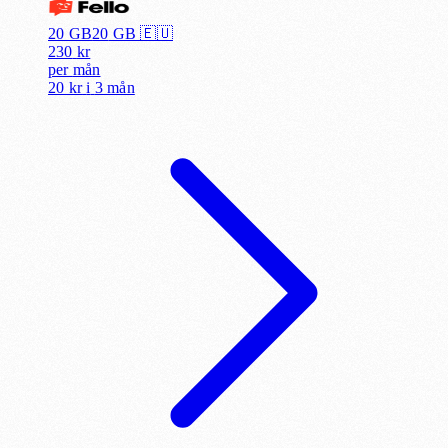
20 GB
20
GB 🇪🇺
230
kr
per
mån
20 kr
i
3 mån