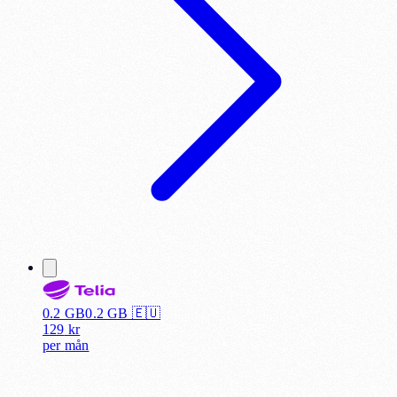
0.2 GB
0.2
GB 🇪🇺
129
kr
per
mån