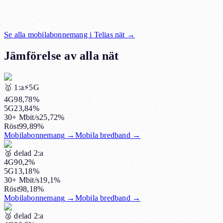
Se alla mobilabonnemang i
Telias nät
→
Jämförelse av alla nät
🥇
1:a
⚡️5G
4G
98,78%
5G
23,84%
30+ Mbit/s
25,72%
Röst
99,89%
Mobilabonnemang
→
Mobila bredband
→
🥈
delad 2:a
4G
90,2%
5G
13,18%
30+ Mbit/s
19,1%
Röst
98,18%
Mobilabonnemang
→
Mobila bredband
→
🥈
delad 2:a