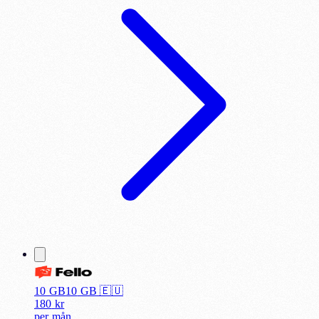
10 GB
10
GB 🇪🇺
180
kr
per
mån