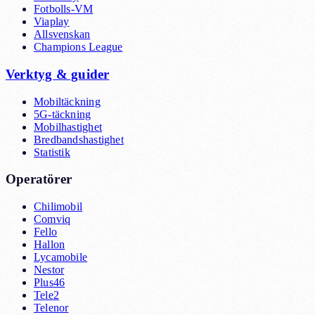
Fotbolls-VM
Viaplay
Allsvenskan
Champions League
Verktyg & guider
Mobiltäckning
5G-täckning
Mobilhastighet
Bredbandshastighet
Statistik
Operatörer
Chilimobil
Comviq
Fello
Hallon
Lycamobile
Nestor
Plus46
Tele2
Telenor