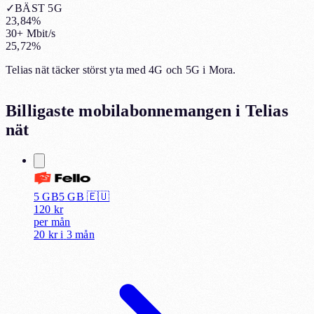
✓
BÄST 5G
23,84%
30+ Mbit/s
25,72%
Telias nät täcker störst yta med 4G och 5G i Mora.
Billigaste mobilabonnemangen i
Telias
nät
5 GB
5
GB 🇪🇺
120
kr
per
mån
20 kr
i
3 mån