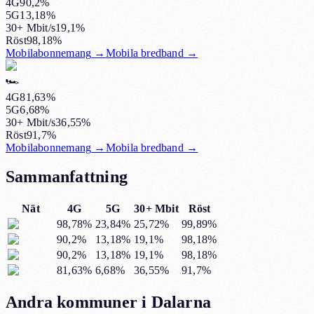
4G
90,2%
5G
13,18%
30+ Mbit/s
19,1%
Röst
98,18%
Mobilabonnemang
→
Mobila bredband
→
🏎️
4G
81,63%
5G
6,68%
30+ Mbit/s
36,55%
Röst
91,7%
Mobilabonnemang
→
Mobila bredband
→
Sammanfattning
Nät
4G
5G
30+ Mbit
Röst
98,78%
23,84%
25,72%
99,89%
90,2%
13,18%
19,1%
98,18%
90,2%
13,18%
19,1%
98,18%
81,63%
6,68%
36,55%
91,7%
Andra kommuner i Dalarna