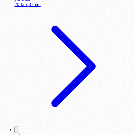
20 kr
i
3 mån