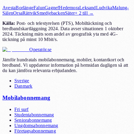
Avesta
Borlänge
Falun
Gagnef
Hedemora
Leksand
Ludvika
Malung-
Sälen
Orsa
Rättvik
Smedjebacken
Säter
+
2
till →
Källa
:
Post- och telestyrelsen (PTS), Mobiltäckning och
bredbandskartläggning 2024. Data avser situationen 1 oktober
2024. Täckning mäts som andel av geografisk yta med 4G-
täckning på minst 10 Mbit/s.
Operatör.se
Jämför hundratals mobilabonnemang, mobiler, kontantkort och
bredband. Vi uppdaterar information på hemsidan dagligen så att
du kan jämföra relevanta erbjudanden.
Sverige
Danmark
Mobilabonnemang
Fri surf
Studentabonnemang
Seniorabonnemang
Ungdomsabonnemang
Företagsabonnemang