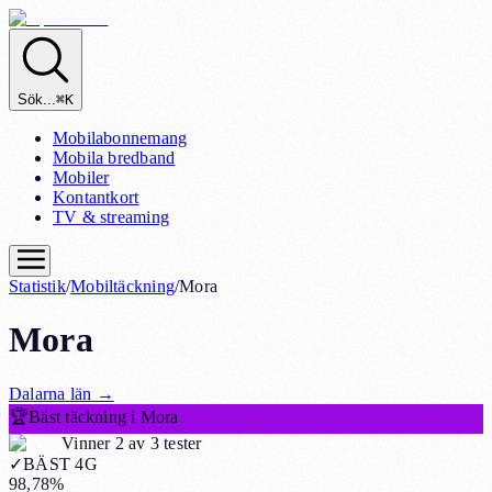
Sök...
⌘K
Mobilabonnemang
Mobila bredband
Mobiler
Kontantkort
TV & streaming
Statistik
/
Mobiltäckning
/
Mora
Mora
Dalarna
län
→
🏆
Bäst täckning i Mora
Vinner 2 av 3 tester
✓
BÄST 4G
98,78%