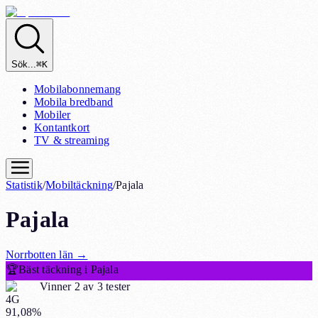
Sök...
⌘K
Mobilabonnemang
Mobila bredband
Mobiler
Kontantkort
TV & streaming
Statistik
/
Mobiltäckning
/
Pajala
Pajala
Norrbotten
län
→
🏆
Bäst täckning i Pajala
Vinner 2 av 3 tester
4G
91,08%