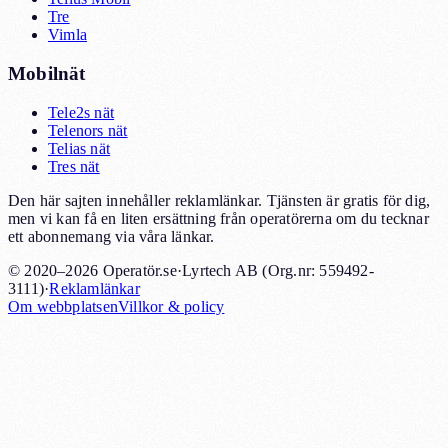
Tre
Vimla
Mobilnät
Tele2s nät
Telenors nät
Telias nät
Tres nät
Den här sajten innehåller reklamlänkar. Tjänsten är gratis för dig,
men vi kan få en liten ersättning från operatörerna om du tecknar
ett abonnemang via våra länkar.
© 2020–2026 Operatör.se
·
Lyrtech AB (Org.nr: 559492-
3111)
·
Reklamlänkar
Om webbplatsen
Villkor & policy