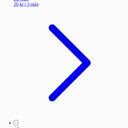
20 kr
i
3 mån