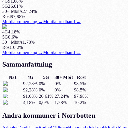
4G
91,08%
5G
26,61%
30+ Mbit/s
27,24%
Röst
97,98%
Mobilabonnemang
→
Mobila bredband
→
4G
4,18%
5G
0,6%
30+ Mbit/s
1,78%
Röst
10,2%
Mobilabonnemang
→
Mobila bredband
→
Sammanfattning
Nät
4G
5G
30+ Mbit
Röst
92,28%
0%
0%
98,5%
92,28%
0%
0%
98,5%
91,08%
26,61%
27,24%
97,98%
4,18%
0,6%
1,78%
10,2%
Andra kommuner i Norrbotten
Arjeplog
Arvidsjaur
Boden
Gällivare
Haparanda
Jokkmokk
Kalix
Kiru