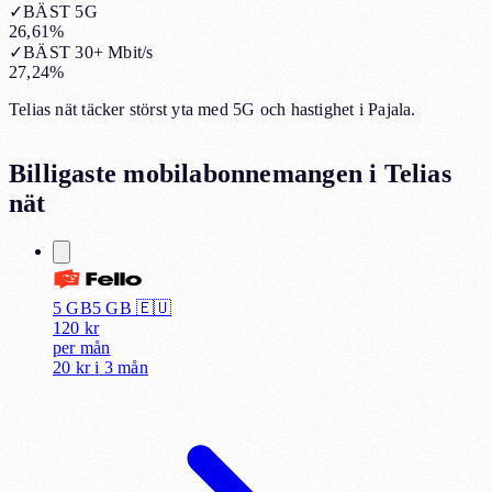
✓
BÄST 5G
26,61%
✓
BÄST 30+ Mbit/s
27,24%
Telias nät täcker störst yta med 5G och hastighet i Pajala.
Billigaste mobilabonnemangen i
Telias
nät
5 GB
5
GB 🇪🇺
120
kr
per
mån
20 kr
i
3 mån