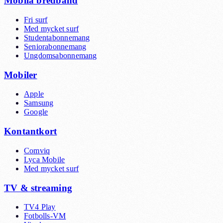
Mobila bredband
Fri surf
Med mycket surf
Studentabonnemang
Seniorabonnemang
Ungdomsabonnemang
Mobiler
Apple
Samsung
Google
Kontantkort
Comviq
Lyca Mobile
Med mycket surf
TV & streaming
TV4 Play
Fotbolls-VM