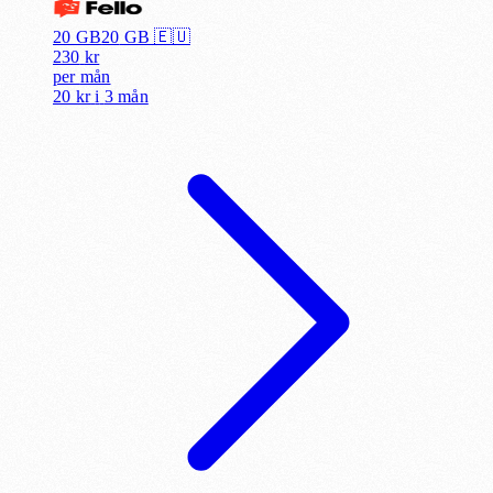
20 GB
20
GB 🇪🇺
230
kr
per
mån
20 kr
i
3 mån