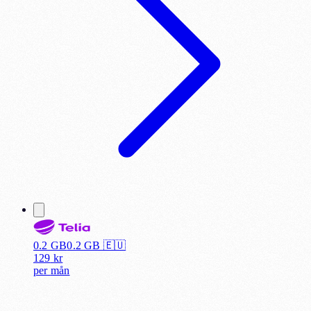
0.2 GB
0.2
GB 🇪🇺
129
kr
per
mån