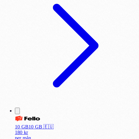
10 GB
10
GB 🇪🇺
180
kr
per
mån