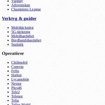
Viaplay
Allsvenskan
Champions League
Verktyg & guider
Mobiltäckning
5G-täckning
Mobilhastighet
Bredbandshastighet
Statistik
Operatörer
Chilimobil
Comviq
Fello
Hallon
Lycamobile
Nestor
Plus46
Tele2
Telenor
Telia
Tellus Mobil