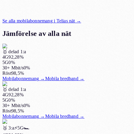
Se alla mobilabonnemang i
Telias nät
→
Jämförelse av alla nät
🥇
delad 1:a
4G
92,28%
5G
0%
30+ Mbit/s
0%
Röst
98,5%
Mobilabonnemang
→
Mobila bredband
→
🥇
delad 1:a
4G
92,28%
5G
0%
30+ Mbit/s
0%
Röst
98,5%
Mobilabonnemang
→
Mobila bredband
→
🥉
3:a
⚡️5G
🏎️