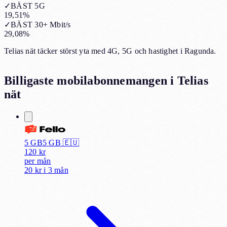
✓
BÄST 5G
19,51%
✓
BÄST 30+ Mbit/s
29,08%
Telias nät täcker störst yta med 4G, 5G och hastighet i Ragunda.
Billigaste mobilabonnemangen i
Telias
nät
5 GB
5
GB 🇪🇺
120
kr
per
mån
20 kr
i
3 mån