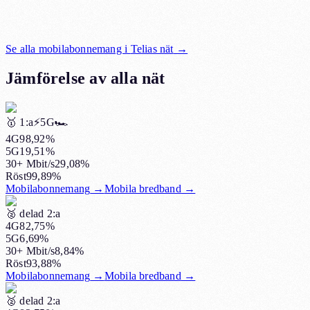
Se alla mobilabonnemang i
Telias nät
→
Jämförelse av alla nät
🥇
1:a
⚡️5G
🏎️
4G
98,92%
5G
19,51%
30+ Mbit/s
29,08%
Röst
99,89%
Mobilabonnemang
→
Mobila bredband
→
🥈
delad 2:a
4G
82,75%
5G
6,69%
30+ Mbit/s
8,84%
Röst
93,88%
Mobilabonnemang
→
Mobila bredband
→
🥈
delad 2:a