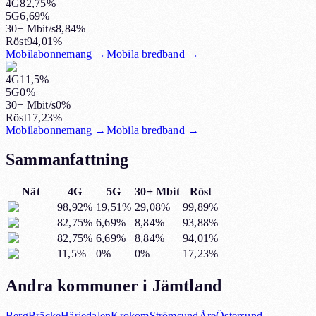
4G
82,75%
5G
6,69%
30+ Mbit/s
8,84%
Röst
94,01%
Mobilabonnemang
→
Mobila bredband
→
4G
11,5%
5G
0%
30+ Mbit/s
0%
Röst
17,23%
Mobilabonnemang
→
Mobila bredband
→
Sammanfattning
Nät
4G
5G
30+ Mbit
Röst
98,92%
19,51%
29,08%
99,89%
82,75%
6,69%
8,84%
93,88%
82,75%
6,69%
8,84%
94,01%
11,5%
0%
0%
17,23%
Andra kommuner i Jämtland
Berg
Bräcke
Härjedalen
Krokom
Strömsund
Åre
Östersund