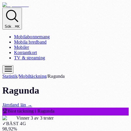
Sök...
⌘K
Mobilabonnemang
Mobila bredband
Mobiler
Kontantkort
TV & streaming
Statistik
/
Mobiltäckning
/
Ragunda
Ragunda
Jämtland
län
→
🏆
Bäst täckning i Ragunda
Vinner 3 av 3 tester
✓
BÄST 4G
98,92%