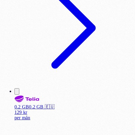
0.2 GB
0.2
GB 🇪🇺
129
kr
per
mån