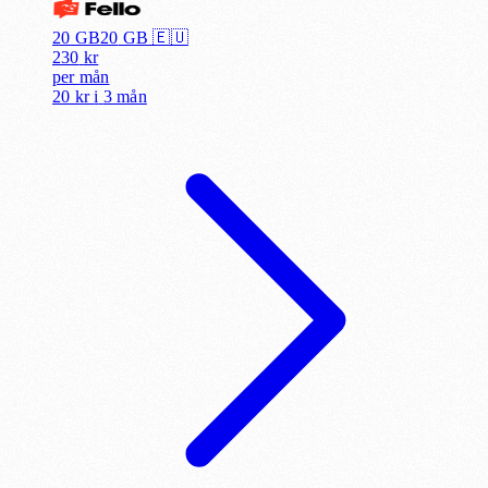
20 GB
20
GB 🇪🇺
230
kr
per
mån
20 kr
i
3 mån