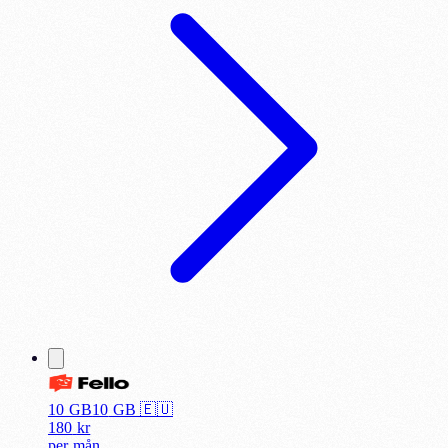
10 GB
10
GB 🇪🇺
180
kr
per
mån