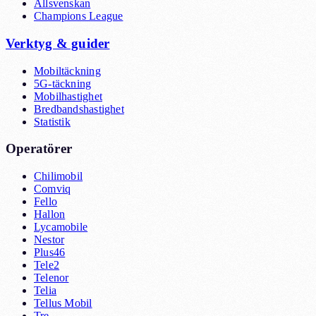
Allsvenskan
Champions League
Verktyg & guider
Mobiltäckning
5G-täckning
Mobilhastighet
Bredbandshastighet
Statistik
Operatörer
Chilimobil
Comviq
Fello
Hallon
Lycamobile
Nestor
Plus46
Tele2
Telenor
Telia
Tellus Mobil
Tre