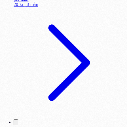
20 kr
i
3 mån