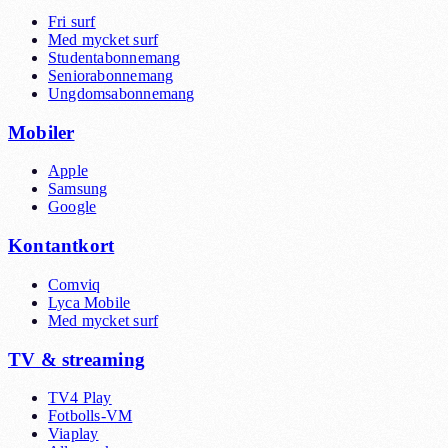
Fri surf
Med mycket surf
Studentabonnemang
Seniorabonnemang
Ungdomsabonnemang
Mobiler
Apple
Samsung
Google
Kontantkort
Comviq
Lyca Mobile
Med mycket surf
TV & streaming
TV4 Play
Fotbolls-VM
Viaplay