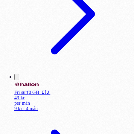
Fri surf
0
GB 🇪🇺
49
kr
per
mån
9 kr
i
4 mån