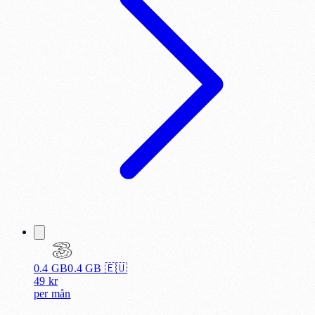
0.4 GB
0.4
GB 🇪🇺
49
kr
per
mån