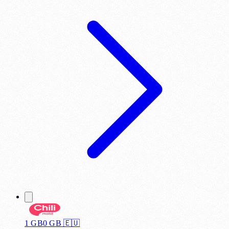
1 GB
0
GB 🇪🇺