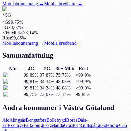
Mobilabonnemang
→
Mobila bredband
→
⚡️5G
4G
99,75%
5G
73,07%
30+ Mbit/s
73,14%
Röst
99,85%
Mobilabonnemang
→
Mobila bredband
→
Sammanfattning
Nät
4G
5G
30+ Mbit
Röst
99,89%
37,87%
75,75%
>99,9%
99,81%
34,34%
48,08%
>99,9%
99,81%
34,34%
48,08%
>99,9%
99,75%
73,07%
73,14%
99,85%
Andra kommuner i Västra Götaland
Ale
Alingsås
Bengtsfors
Bollebygd
Borås
Dals-
Ed
Essunga
Falköping
Färgelanda
Grästorp
Gullspång
Göteborg
+
36
till →