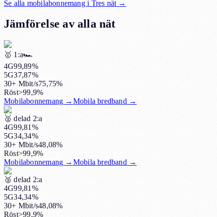
Se alla mobilabonnemang i
Tres nät
→
Jämförelse av alla nät
🥇
1:a
🏎️
4G
99,89%
5G
37,87%
30+ Mbit/s
75,75%
Röst
>99,9%
Mobilabonnemang
→
Mobila bredband
→
🥈
delad 2:a
4G
99,81%
5G
34,34%
30+ Mbit/s
48,08%
Röst
>99,9%
Mobilabonnemang
→
Mobila bredband
→
🥈
delad 2:a
4G
99,81%
5G
34,34%
30+ Mbit/s
48,08%
Röst
>99,9%