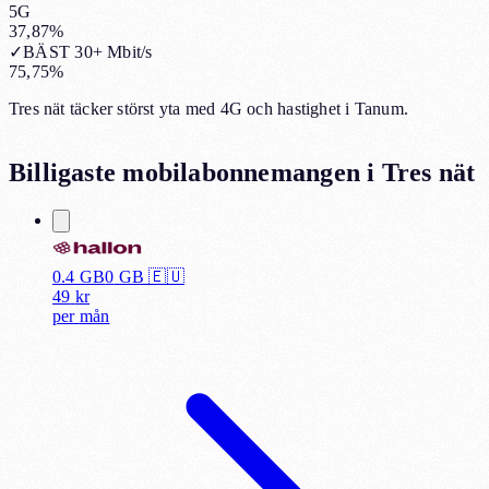
5G
37,87%
✓
BÄST 30+ Mbit/s
75,75%
Tres nät täcker störst yta med 4G och hastighet i Tanum.
Billigaste mobilabonnemangen i
Tres nät
0.4 GB
0
GB 🇪🇺
49
kr
per
mån