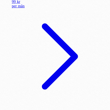
99
kr
per
mån