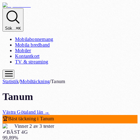
Sök...
⌘K
Mobilabonnemang
Mobila bredband
Mobiler
Kontantkort
TV & streaming
Statistik
/
Mobiltäckning
/
Tanum
Tanum
Västra Götaland
län
→
🏆
Bäst täckning i Tanum
Vinner 2 av 3 tester
✓
BÄST 4G
99,89%