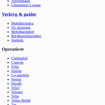
Allsvenskan
Champions League
Verktyg & guider
Mobiltäckning
5G-täckning
Mobilhastighet
Bredbandshastighet
Statistik
Operatörer
Chilimobil
Comviq
Fello
Hallon
Lycamobile
Nestor
Plus46
Tele2
Telenor
Telia
Tellus Mobil
Tre