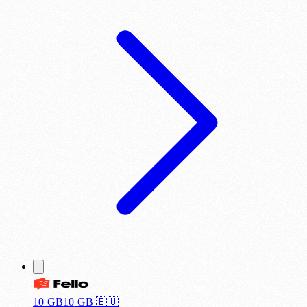
10 GB
10
GB 🇪🇺