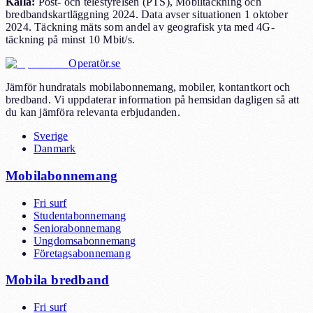
Källa
:
Post- och telestyrelsen (PTS), Mobiltäckning och
bredbandskartläggning 2024. Data avser situationen 1 oktober
2024. Täckning mäts som andel av geografisk yta med 4G-
täckning på minst 10 Mbit/s.
Operatör.se
Jämför hundratals mobilabonnemang, mobiler, kontantkort och
bredband. Vi uppdaterar information på hemsidan dagligen så att
du kan jämföra relevanta erbjudanden.
Sverige
Danmark
Mobilabonnemang
Fri surf
Studentabonnemang
Seniorabonnemang
Ungdomsabonnemang
Företagsabonnemang
Mobila bredband
Fri surf