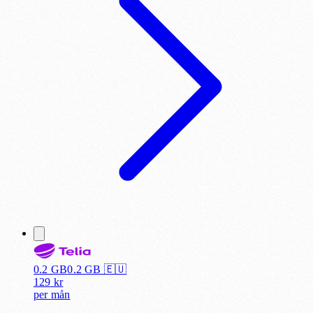
0.2 GB
0.2
GB 🇪🇺
129
kr
per
mån