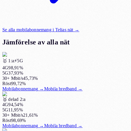
Se alla mobilabonnemang i
Telias nät
→
Jämförelse av alla nät
🥇
1:a
⚡️5G
4G
98,91%
5G
37,93%
30+ Mbit/s
45,73%
Röst
99,72%
Mobilabonnemang
→
Mobila bredband
→
🥈
delad 2:a
4G
94,54%
5G
11,95%
30+ Mbit/s
21,61%
Röst
98,69%
Mobilabonnemang
→
Mobila bredband
→