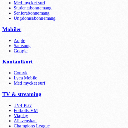
Med mycket surf
Studentabonnemang
Seniorabonnemang
Ungdomsabonnemang
Mobiler
Apple
Samsung
Google
Kontantkort
Comviq
Lyca Mobile
Med mycket surf
TV & streaming
TV4 Play
Fotbolls-VM
Viaplay
Allsvenskan
Champions League