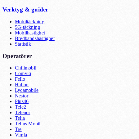
Verktyg & guider
Mobiltäckning
5G-täckning
Mobilhastighet
Bredbandshastighet
Statistik
Operatörer
Chilimobil
Comviq
Fello
Hallon
Lycamobile
Nestor
Plus46
Tele2
Telenor
Telia
Tellus Mobil
Tre
Vimla