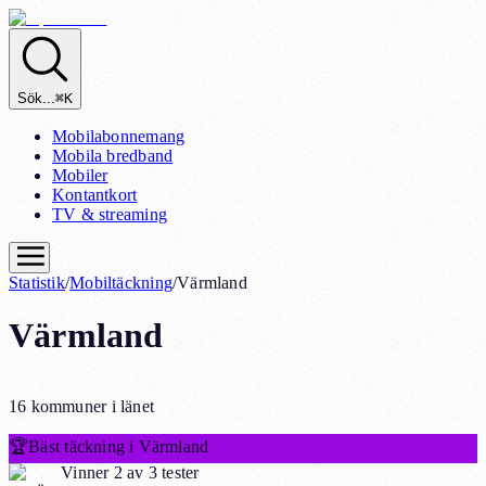
Sök...
⌘K
Mobilabonnemang
Mobila bredband
Mobiler
Kontantkort
TV & streaming
Statistik
/
Mobiltäckning
/
Värmland
Värmland
16 kommuner i länet
🏆
Bäst täckning i Värmland
Vinner 2 av 3 tester