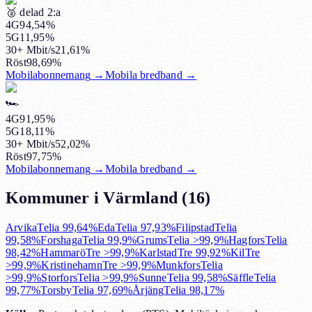
🥈
delad 2:a
4G
94,54%
5G
11,95%
30+ Mbit/s
21,61%
Röst
98,69%
Mobilabonnemang
→
Mobila bredband
→
🏎️
4G
91,95%
5G
18,11%
30+ Mbit/s
52,02%
Röst
97,75%
Mobilabonnemang
→
Mobila bredband
→
Kommuner i Värmland
(
16
)
Arvika
Telia
99,64%
Eda
Telia
97,93%
Filipstad
Telia
99,58%
Forshaga
Telia
99,9%
Grums
Telia
>99,9%
Hagfors
Telia
98,42%
Hammarö
Tre
>99,9%
Karlstad
Tre
99,92%
Kil
Tre
>99,9%
Kristinehamn
Tre
>99,9%
Munkfors
Telia
>99,9%
Storfors
Telia
>99,9%
Sunne
Telia
99,58%
Säffle
Telia
99,77%
Torsby
Telia
97,69%
Årjäng
Telia
98,17%