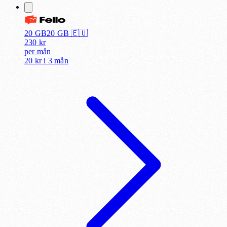
20 GB
20
GB 🇪🇺
230
kr
per
mån
20 kr
i
3 mån