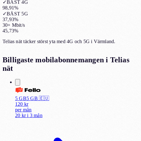
✓
BÄST 4G
98,91%
✓
BÄST 5G
37,93%
30+ Mbit/s
45,73%
Telias nät täcker störst yta med 4G och 5G i Värmland.
Billigaste mobilabonnemangen i
Telias
nät
5 GB
5
GB 🇪🇺
120
kr
per
mån
20 kr
i
3 mån