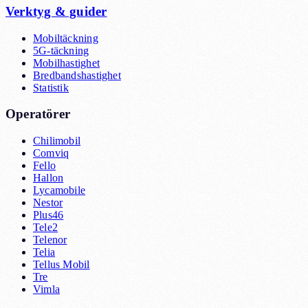
Verktyg & guider
Mobiltäckning
5G-täckning
Mobilhastighet
Bredbandshastighet
Statistik
Operatörer
Chilimobil
Comviq
Fello
Hallon
Lycamobile
Nestor
Plus46
Tele2
Telenor
Telia
Tellus Mobil
Tre
Vimla