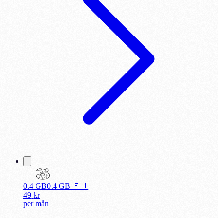
0.4 GB
0.4
GB 🇪🇺
49
kr
per
mån