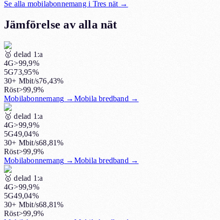
Se alla mobilabonnemang i
Tres nät
→
Jämförelse av alla nät
🥇
delad 1:a
4G
>99,9%
5G
73,95%
30+ Mbit/s
76,43%
Röst
>99,9%
Mobilabonnemang
→
Mobila bredband
→
🥇
delad 1:a
4G
>99,9%
5G
49,04%
30+ Mbit/s
68,81%
Röst
>99,9%
Mobilabonnemang
→
Mobila bredband
→
🥇
delad 1:a
4G
>99,9%
5G
49,04%
30+ Mbit/s
68,81%
Röst
>99,9%