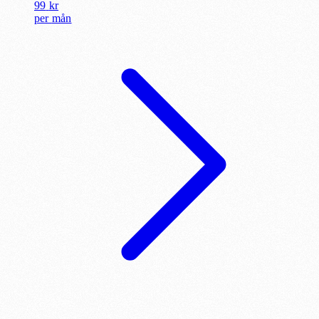
99
kr
per
mån