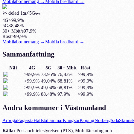
Mobilabonnemang
→
Mobila bredband
→
🥇
delad 1:a
⚡️5G
🏎️
4G
>99,9%
5G
88,48%
30+ Mbit/s
97,9%
Röst
>99,9%
Mobilabonnemang
→
Mobila bredband
→
Sammanfattning
Nät
4G
5G
30+ Mbit
Röst
>99,9%
73,95%
76,43%
>99,9%
>99,9%
49,04%
68,81%
>99,9%
>99,9%
49,04%
68,81%
>99,9%
>99,9%
88,48%
97,9%
>99,9%
Andra kommuner i Västmanland
Arboga
Fagersta
Hallstahammar
Kungsör
Köping
Norberg
Sala
Skinnsk
Källa
:
Post- och telestyrelsen (PTS), Mobiltäckning och