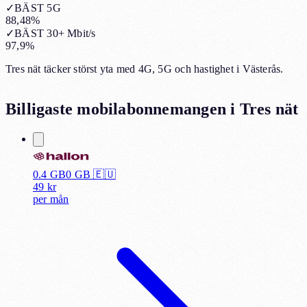
✓
BÄST 5G
88,48%
✓
BÄST 30+ Mbit/s
97,9%
Tres nät täcker störst yta med 4G, 5G och hastighet i Västerås.
Billigaste mobilabonnemangen i
Tres nät
0.4 GB
0
GB 🇪🇺
49
kr
per
mån