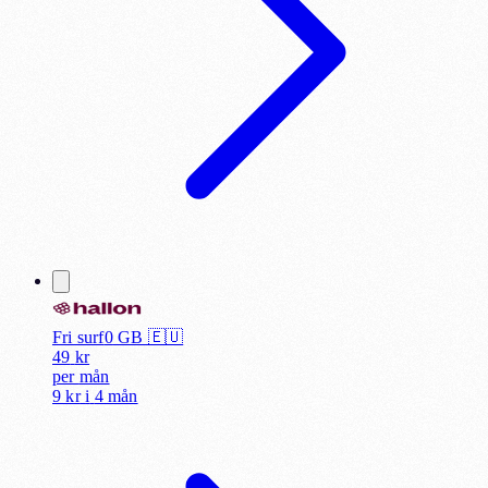
Fri surf
0
GB 🇪🇺
49
kr
per
mån
9 kr
i
4 mån