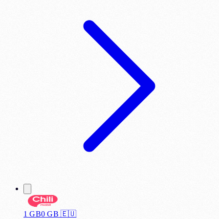
1 GB
0
GB 🇪🇺