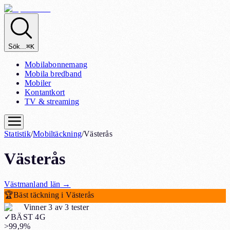
Sök...
⌘K
Mobilabonnemang
Mobila bredband
Mobiler
Kontantkort
TV & streaming
Statistik
/
Mobiltäckning
/
Västerås
Västerås
Västmanland
län
→
🏆
Bäst täckning i Västerås
Vinner 3 av 3 tester
✓
BÄST 4G
>99,9%