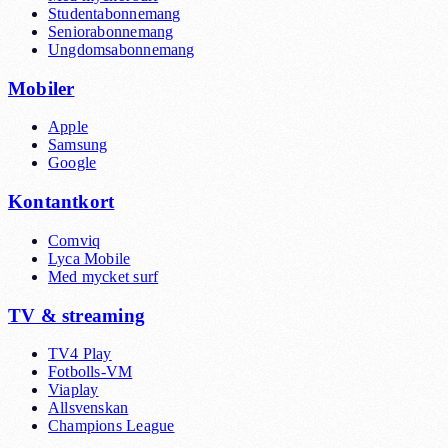
Studentabonnemang
Seniorabonnemang
Ungdomsabonnemang
Mobiler
Apple
Samsung
Google
Kontantkort
Comviq
Lyca Mobile
Med mycket surf
TV & streaming
TV4 Play
Fotbolls-VM
Viaplay
Allsvenskan
Champions League