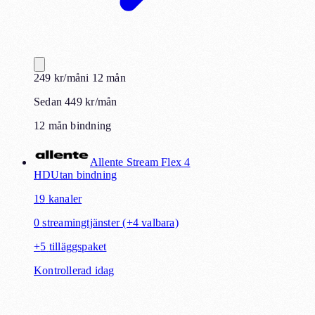
249
kr
/mån
i
12
mån
Sedan 449 kr/mån
12 mån bindning
Allente Stream Flex 4
HD
Utan bindning
19
kanaler
0
streamingtjänster
(+4 valbara)
+
5
tilläggspaket
Kontrollerad idag