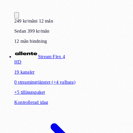
249
kr
/mån
i
12
mån
Sedan 399 kr/mån
12 mån bindning
Stream Flex 4
HD
19
kanaler
0
streamingtjänster
(+4 valbara)
+
5
tilläggspaket
Kontrollerad idag