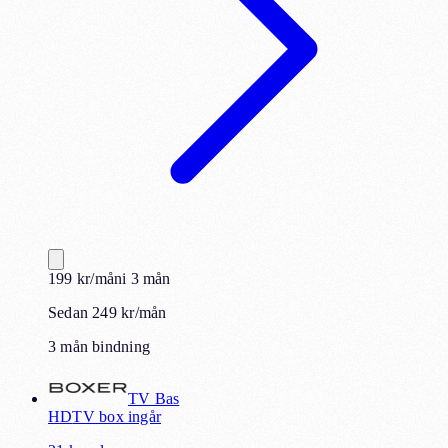
199
kr
/mån
i
3
mån
Sedan 249 kr/mån
3 mån bindning
TV Bas
HD
TV box ingår