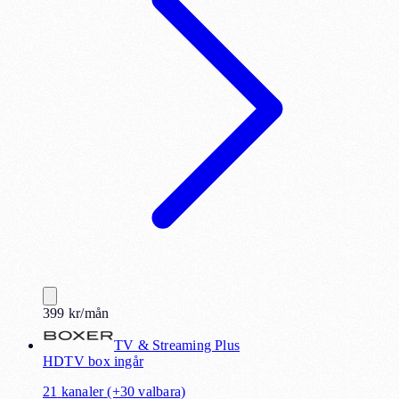
399
kr
/mån
TV & Streaming Plus
HD
TV box ingår
21
kanaler
(+30 valbara)