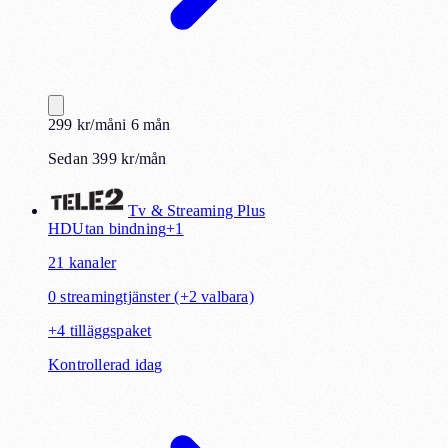
299
kr
/mån
i
6
mån
Sedan 399 kr/mån
Tv & Streaming Plus
HD
Utan bindning
+
1
21
kanaler
0
streamingtjänster
(+2 valbara)
+
4
tilläggspaket
Kontrollerad idag