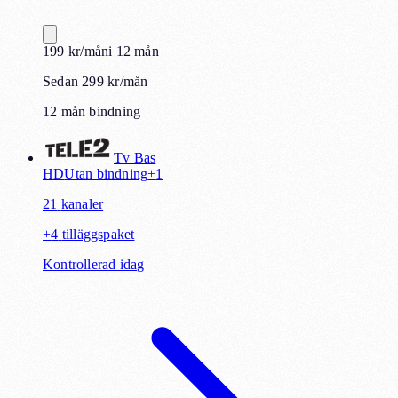
199
kr
/mån
i
12
mån
Sedan 299 kr/mån
12 mån bindning
Tv Bas
HD
Utan bindning
+
1
21
kanaler
+
4
tilläggspaket
Kontrollerad idag