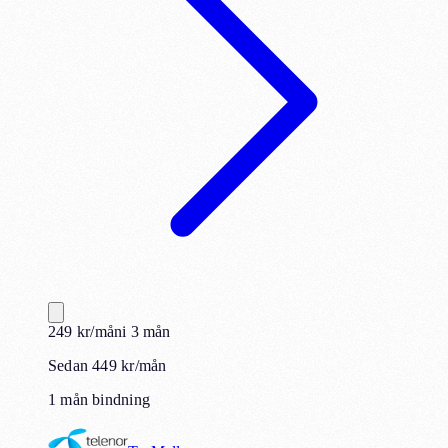
249
kr
/mån
i
3
mån
Sedan 449 kr/mån
1 mån bindning