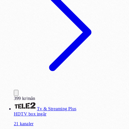
399
kr
/mån
Tv & Streaming Plus
HD
TV box ingår
21
kanaler