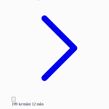
199
kr
/mån
i
12
mån