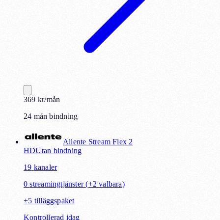
369
kr
/mån
24 mån bindning
Allente Stream Flex 2
HD
Utan bindning
19
kanaler
0
streamingtjänster
(+2 valbara)
+
5
tilläggspaket
Kontrollerad idag