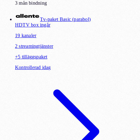
3 mån bindning
Tv-paket Basic (parabol)
HD
TV box ingår
19
kanaler
2
streamingtjänster
+
5
tilläggspaket
Kontrollerad idag