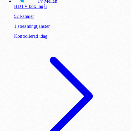
Tv Mellan
HD
TV box ingår
52
kanaler
1
streamingtjänster
Kontrollerad idag