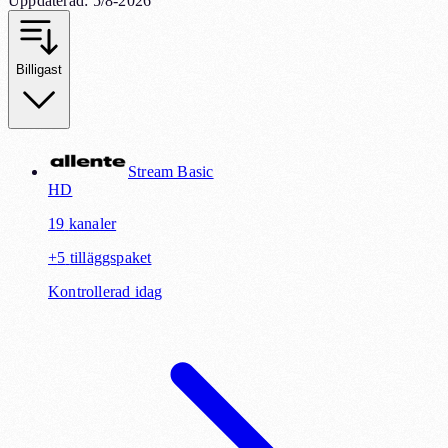
Uppdaterad
:
5/8-2026
Billigast
Stream Basic
HD
19
kanaler
+
5
tilläggspaket
Kontrollerad idag