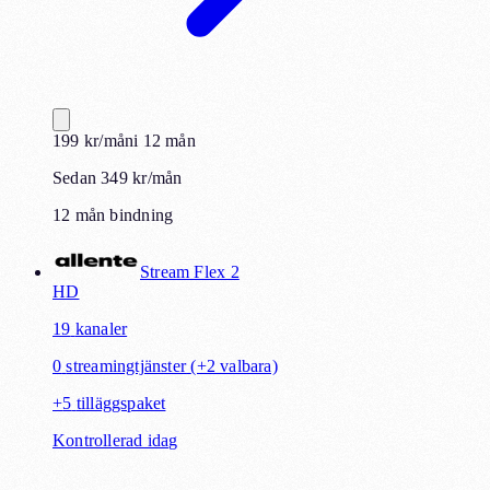
199
kr
/mån
i
12
mån
Sedan 349 kr/mån
12 mån bindning
Stream Flex 2
HD
19
kanaler
0
streamingtjänster
(+2 valbara)
+
5
tilläggspaket
Kontrollerad idag