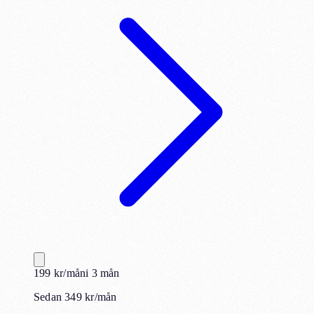
199
kr
/mån
i
3
mån
Sedan 349 kr/mån