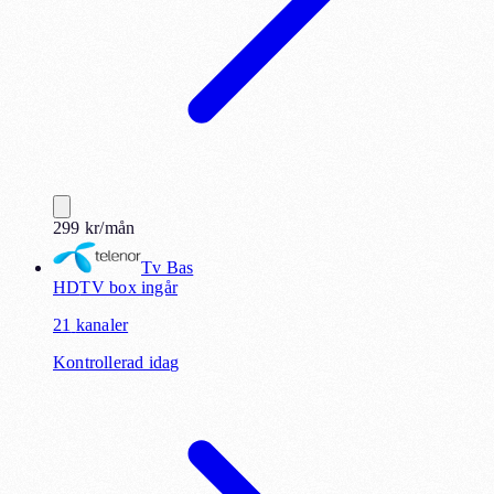
299
kr
/mån
Tv Bas
HD
TV box ingår
21
kanaler
Kontrollerad idag