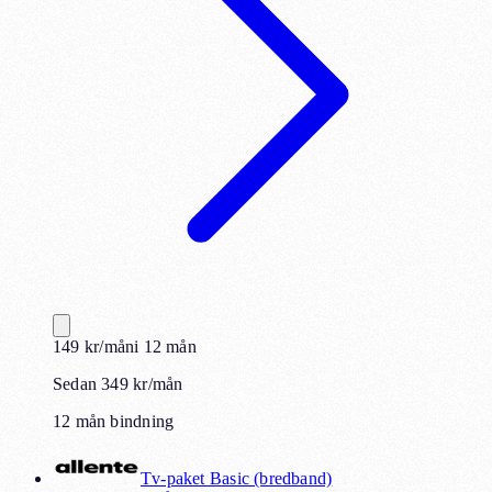
149
kr
/mån
i
12
mån
Sedan 349 kr/mån
12 mån bindning
Tv-paket Basic (bredband)