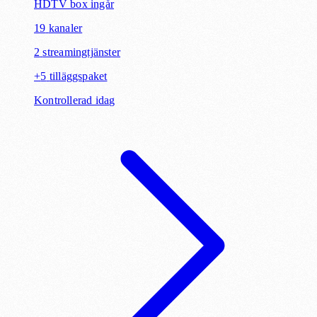
HD
TV box ingår
19
kanaler
2
streamingtjänster
+
5
tilläggspaket
Kontrollerad idag