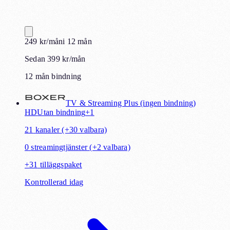
249
kr
/mån
i
12
mån
Sedan 399 kr/mån
12 mån bindning
TV & Streaming Plus (ingen bindning)
HD
Utan bindning
+
1
21
kanaler
(+30 valbara)
0
streamingtjänster
(+2 valbara)
+
31
tilläggspaket
Kontrollerad idag