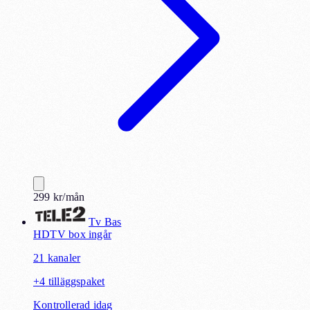
299
kr
/mån
Tv Bas
HD
TV box ingår
21
kanaler
+
4
tilläggspaket
Kontrollerad idag