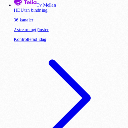
Tv Mellan
HD
Utan bindning
36
kanaler
2
streamingtjänster
Kontrollerad idag