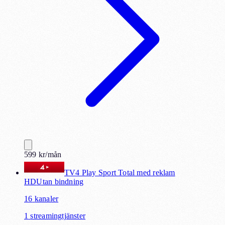
599
kr
/mån
TV4 Play Sport Total med reklam
HD
Utan bindning
16
kanaler
1
streamingtjänster