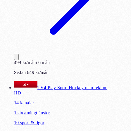
499
kr
/mån
i
6
mån
Sedan 649 kr/mån
TV4 Play Sport Hockey utan reklam
HD
14
kanaler
1
streamingtjänster
10
sport & ligor