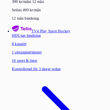
399
kr
/mån
i
12
mån
Sedan 499 kr/mån
12 mån bindning
TV4 Play Sport Hockey
HD
Utan bindning
8
kanaler
1
streamingtjänster
16
sport & ligor
Kontrollerad för 3 dagar sedan