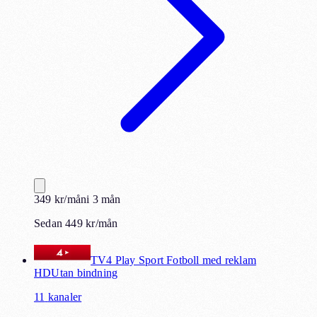
349
kr
/mån
i
3
mån
Sedan 449 kr/mån
TV4 Play Sport Fotboll med reklam
HD
Utan bindning
11
kanaler