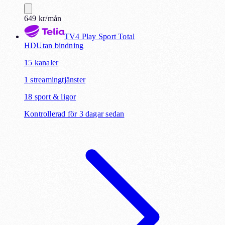
649
kr
/mån
TV4 Play Sport Total
HD
Utan bindning
15
kanaler
1
streamingtjänster
18
sport & ligor
Kontrollerad för 3 dagar sedan