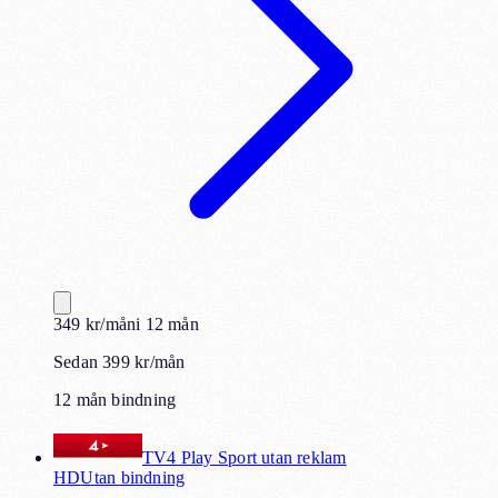
349
kr
/mån
i
12
mån
Sedan 399 kr/mån
12 mån bindning
TV4 Play Sport utan reklam
HD
Utan bindning