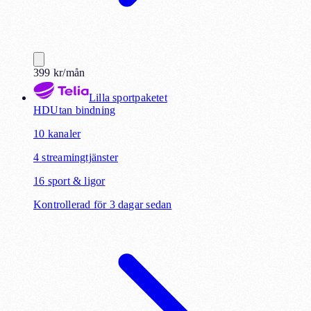
399
kr
/mån
Lilla sportpaketet
HD
Utan bindning
10
kanaler
4
streamingtjänster
16
sport & ligor
Kontrollerad för 3 dagar sedan