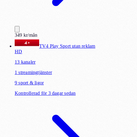
349
kr
/mån
TV4 Play Sport utan reklam
HD
13
kanaler
1
streamingtjänster
9
sport & ligor
Kontrollerad för 3 dagar sedan