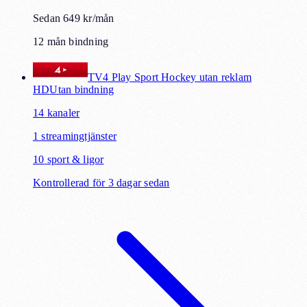
Sedan 649 kr/mån
12 mån bindning
TV4 Play Sport Hockey utan reklam
HD
Utan bindning
14
kanaler
1
streamingtjänster
10
sport & ligor
Kontrollerad för 3 dagar sedan