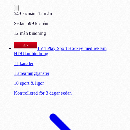
549
kr
/mån
i
12
mån
Sedan 599 kr/mån
12 mån bindning
TV4 Play Sport Hockey med reklam
HD
Utan bindning
11
kanaler
1
streamingtjänster
10
sport & ligor
Kontrollerad för 3 dagar sedan