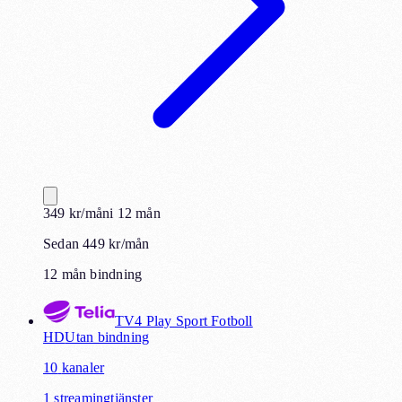
349
kr
/mån
i
12
mån
Sedan 449 kr/mån
12 mån bindning
TV4 Play Sport Fotboll
HD
Utan bindning
10
kanaler
1
streamingtjänster