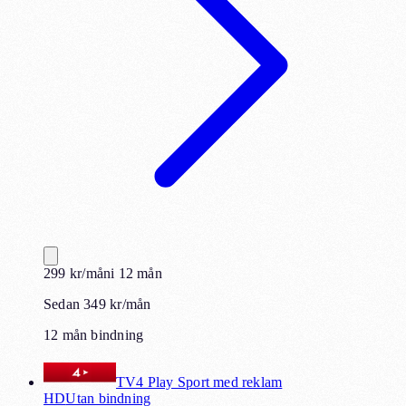
299
kr
/mån
i
12
mån
Sedan 349 kr/mån
12 mån bindning
TV4 Play Sport med reklam
HD
Utan bindning