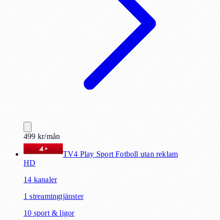
499
kr
/mån
TV4 Play Sport Fotboll utan reklam
HD
14
kanaler
1
streamingtjänster
10
sport & ligor