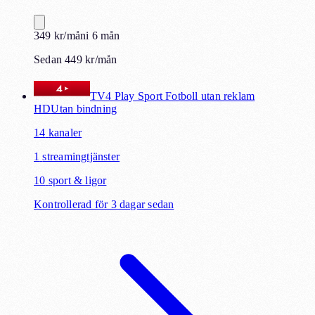
349
kr
/mån
i
6
mån
Sedan 449 kr/mån
TV4 Play Sport Fotboll utan reklam
HD
Utan bindning
14
kanaler
1
streamingtjänster
10
sport & ligor
Kontrollerad för 3 dagar sedan