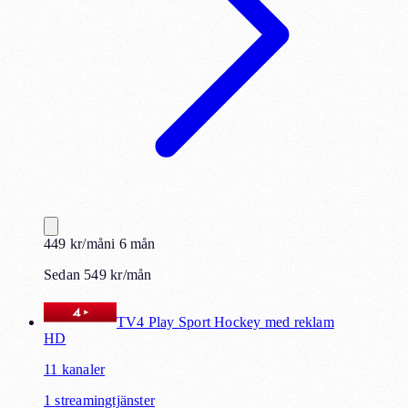
449
kr
/mån
i
6
mån
Sedan 549 kr/mån
TV4 Play Sport Hockey med reklam
HD
11
kanaler
1
streamingtjänster