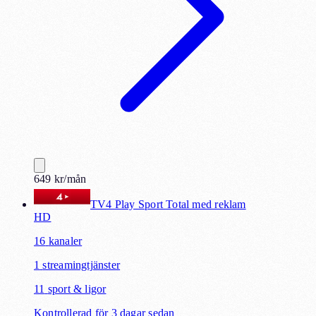
649
kr
/mån
TV4 Play Sport Total med reklam
HD
16
kanaler
1
streamingtjänster
11
sport & ligor
Kontrollerad för 3 dagar sedan