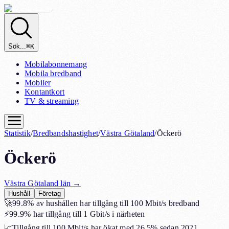
Sök...
⌘K
Mobilabonnemang
Mobila bredband
Mobiler
Kontantkort
TV & streaming
Statistik
/
Bredbandshastighet
/
Västra Götaland
/
Öckerö
Öckerö
Västra Götaland
län →
Hushåll
Företag
🚀
99.8%
av hushållen har tillgång till 100 Mbit/s bredband
⚡
99.9%
har tillgång till 1 Gbit/s i närheten
📈
Tillgång till 100 Mbit/s har ökat med
26.5%
sedan 2021