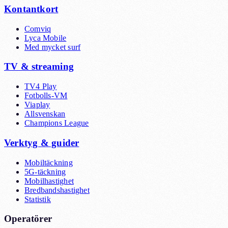
Kontantkort
Comviq
Lyca Mobile
Med mycket surf
TV & streaming
TV4 Play
Fotbolls-VM
Viaplay
Allsvenskan
Champions League
Verktyg & guider
Mobiltäckning
5G-täckning
Mobilhastighet
Bredbandshastighet
Statistik
Operatörer