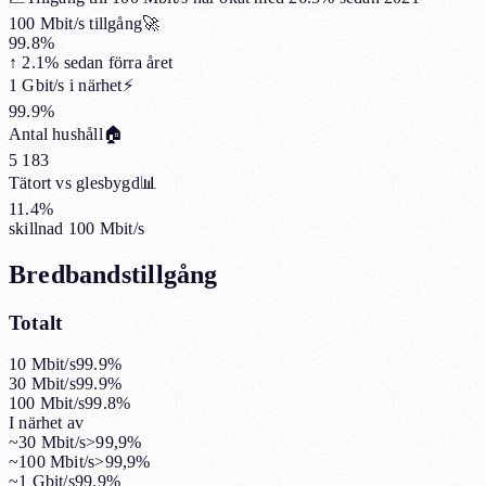
100 Mbit/s tillgång
🚀
99.8%
↑
2.1%
sedan förra året
1 Gbit/s i närhet
⚡
99.9%
Antal hushåll
🏠
5 183
Tätort vs glesbygd
📊
11.4%
skillnad 100 Mbit/s
Bredbandstillgång
Totalt
10 Mbit/s
99.9%
30 Mbit/s
99.9%
100 Mbit/s
99.8%
I närhet av
~30 Mbit/s
>99,9%
~100 Mbit/s
>99,9%
~1 Gbit/s
99.9%