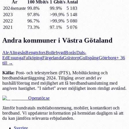
År
100 Mbit/s
1 Gbit/s
Antal
2024
senaste
99.8%
99.9%
5 183
2023
97.8%
>99,9%
5 148
2022
96.7%
>99,9%
5 080
2021
73.3%
97.1%
5 076
Andra kommuner i
Västra Götaland
Ale
Alingsås
Bengtsfors
Bollebygd
Borås
Dals-
Ed
Essunga
Falköping
Färgelanda
Grästorp
Gullspång
Göteborg
+
36
till →
Källa:
Post- och telestyrelsen (PTS), Mobiltäckning och
bredbandskartläggning 2024. Tillgång avser andel av
hushåll/företag med möjlighet att få bredbandsanslutning med
angiven hastighet. "I närhet" avser möjlighet inom rimligt avstånd.
Operatör.se
Jämför hundratals mobilabonnemang, mobiler, kontantkort och
bredband. Vi uppdaterar information på hemsidan dagligen så att
du kan jämföra relevanta erbjudanden.
Sverige