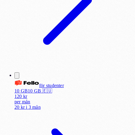
för
studenter
10 GB
10
GB 🇪🇺
120
kr
per
mån
20 kr
i
3 mån