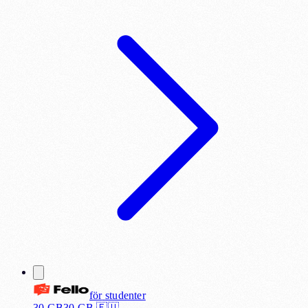
för
studenter
30 GB
30
GB 🇪🇺