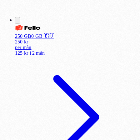
250 GB
0
GB 🇪🇺
250
kr
per
mån
125 kr
i
2 mån