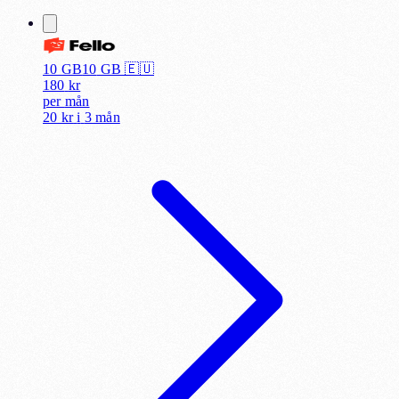
10 GB
10
GB 🇪🇺
180
kr
per
mån
20 kr
i
3 mån