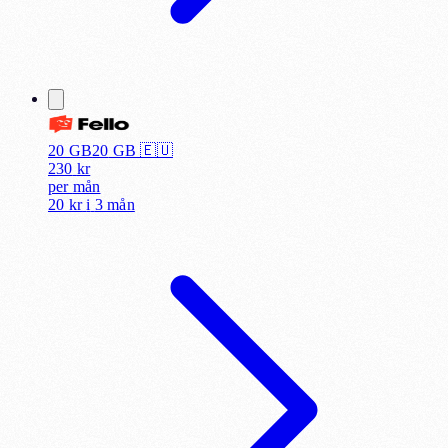
20 GB
20
GB 🇪🇺
230
kr
per
mån
20 kr
i
3 mån