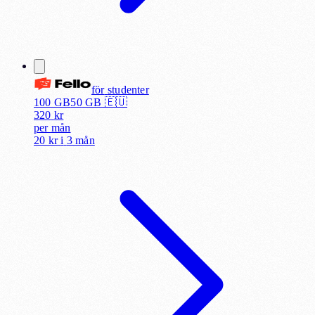
för
studenter
100 GB
50
GB 🇪🇺
320
kr
per
mån
20 kr
i
3 mån