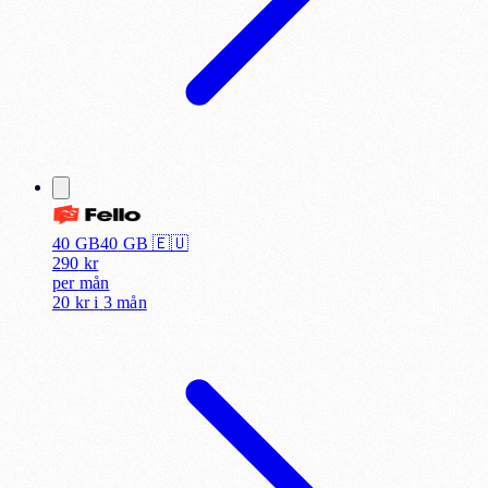
40 GB
40
GB 🇪🇺
290
kr
per
mån
20 kr
i
3 mån