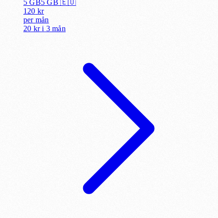
5 GB
5
GB 🇪🇺
120
kr
per
mån
20 kr
i
3 mån