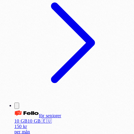
för
seniorer
10 GB
10
GB 🇪🇺
150
kr
per
mån