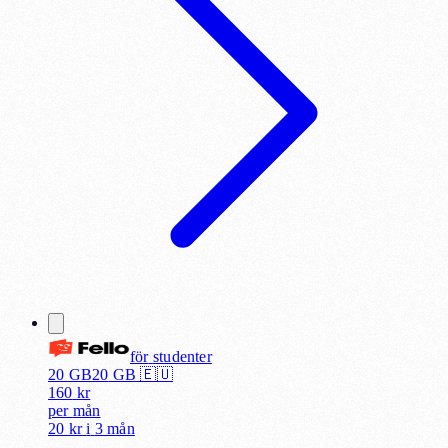
för
studenter
20 GB
20
GB 🇪🇺
160
kr
per
mån
20 kr
i
3 mån