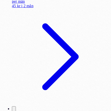
per
mån
45 kr
i
2 mån