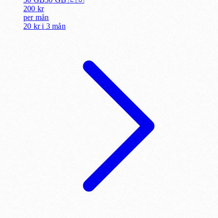
200
kr
per
mån
20 kr
i
3 mån