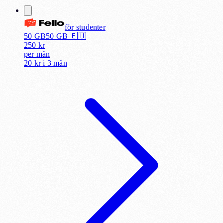
för
studenter
50 GB
50
GB 🇪🇺
250
kr
per
mån
20 kr
i
3 mån