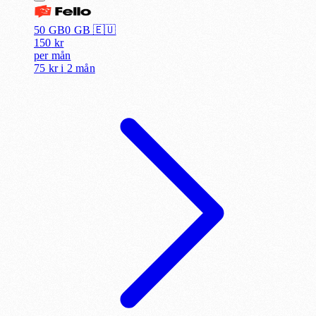
50 GB
0
GB 🇪🇺
150
kr
per
mån
75 kr
i
2 mån