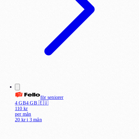
för
seniorer
4 GB
4
GB 🇪🇺
110
kr
per
mån
20 kr
i
3 mån