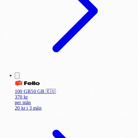
100 GB
50
GB 🇪🇺
370
kr
per
mån
20 kr
i
3 mån