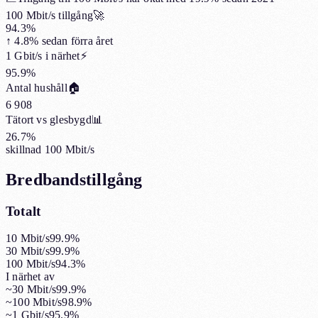
100 Mbit/s tillgång
🚀
94.3%
↑
4.8%
sedan förra året
1 Gbit/s i närhet
⚡
95.9%
Antal hushåll
🏠
6 908
Tätort vs glesbygd
📊
26.7%
skillnad 100 Mbit/s
Bredbandstillgång
Totalt
10 Mbit/s
99.9%
30 Mbit/s
99.9%
100 Mbit/s
94.3%
I närhet av
~30 Mbit/s
99.9%
~100 Mbit/s
98.9%
~1 Gbit/s
95.9%