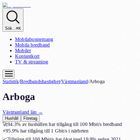
Sök...
⌘K
Mobilabonnemang
Mobila bredband
Mobiler
Kontantkort
TV & streaming
Statistik
/
Bredbandshastighet
/
Västmanland
/
Arboga
Arboga
Västmanland
län →
Hushåll
Företag
🚀
94.3%
av hushållen har tillgång till 100 Mbit/s bredband
⚡
95.9%
har tillgång till 1 Gbit/s i närheten
📈
Tillgång till 100 Mbit/s har ökat med
19.9%
sedan 2021