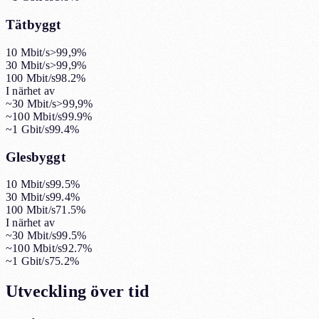
Tätbyggt
10 Mbit/s
>99,9%
30 Mbit/s
>99,9%
100 Mbit/s
98.2%
I närhet av
~30 Mbit/s
>99,9%
~100 Mbit/s
99.9%
~1 Gbit/s
99.4%
Glesbyggt
10 Mbit/s
99.5%
30 Mbit/s
99.4%
100 Mbit/s
71.5%
I närhet av
~30 Mbit/s
99.5%
~100 Mbit/s
92.7%
~1 Gbit/s
75.2%
Utveckling över tid