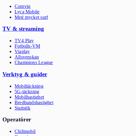
Comviq
Lyca Mobile
Med mycket surf
TV & streaming
TV4 Play
Fotbolls-VM
Viaplay
Allsvenskan
Champions League
Verktyg & guider
Mobiltäckning
5G-täckning
Mobilhastighet
Bredbandshastighet
Statistik
Operatörer
Chilimobil