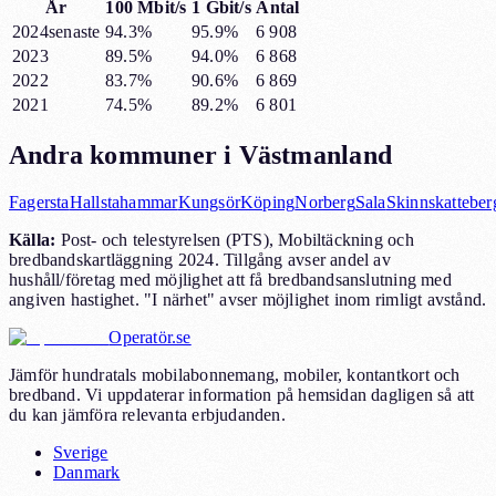
År
100 Mbit/s
1 Gbit/s
Antal
2024
senaste
94.3%
95.9%
6 908
2023
89.5%
94.0%
6 868
2022
83.7%
90.6%
6 869
2021
74.5%
89.2%
6 801
Andra kommuner i
Västmanland
Fagersta
Hallstahammar
Kungsör
Köping
Norberg
Sala
Skinnskatteber
Källa:
Post- och telestyrelsen (PTS), Mobiltäckning och
bredbandskartläggning 2024. Tillgång avser andel av
hushåll/företag med möjlighet att få bredbandsanslutning med
angiven hastighet. "I närhet" avser möjlighet inom rimligt avstånd.
Operatör.se
Jämför hundratals mobilabonnemang, mobiler, kontantkort och
bredband. Vi uppdaterar information på hemsidan dagligen så att
du kan jämföra relevanta erbjudanden.
Sverige
Danmark