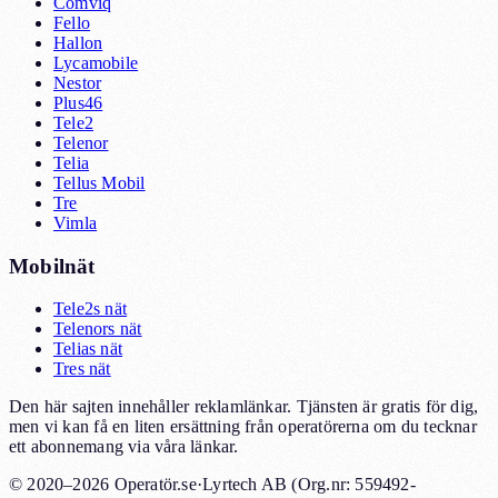
Comviq
Fello
Hallon
Lycamobile
Nestor
Plus46
Tele2
Telenor
Telia
Tellus Mobil
Tre
Vimla
Mobilnät
Tele2s nät
Telenors nät
Telias nät
Tres nät
Den här sajten innehåller reklamlänkar. Tjänsten är gratis för dig,
men vi kan få en liten ersättning från operatörerna om du tecknar
ett abonnemang via våra länkar.
© 2020–2026 Operatör.se
·
Lyrtech AB (Org.nr: 559492-