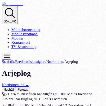
Sök...
⌘K
Mobilabonnemang
Mobila bredband
Mobiler
Kontantkort
TV & streaming
Statistik
/
Bredbandshastighet
/
Norrbotten
/
Arjeplog
Arjeplog
Norrbotten
län →
Hushåll
Företag
🚀
71.4%
av hushållen har tillgång till 100 Mbit/s bredband
⚡
75.9%
har tillgång till 1 Gbit/s i närheten
📈
Tillgång till 100 Mbit/s har ökat med
12.7%
sedan 2021