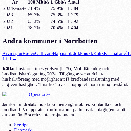
År
100 Mbit/s
1 Gbit/s
Antal
2024
senaste
71.4%
75.9%
1 384
2023
65.7%
75.3%
1 379
2022
63.3%
74.5%
1 392
2021
58.7%
70.4%
1 404
Andra kommuner i
Norrbotten
Arvidsjaur
Boden
Gällivare
Haparanda
Jokkmokk
Kalix
Kiruna
Luleå
P
1
till →
Källa:
Post- och telestyrelsen (PTS), Mobiltäckning och
bredbandskartläggning 2024. Tillgång avser andel av
hushåll/företag med möjlighet att få bredbandsanslutning med
angiven hastighet. "I närhet" avser möjlighet inom rimligt avstånd.
Operatör.se
Jämför hundratals mobilabonnemang, mobiler, kontantkort och
bredband. Vi uppdaterar information på hemsidan dagligen så att
du kan jämföra relevanta erbjudanden.
Sverige
Danmark