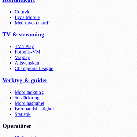
Comviq
Lyca Mobile
Med mycket surf
TV & streaming
TV4 Play
Fotbolls-VM
Viaplay
Allsvenskan
Champions League
Verktyg & guider
Mobiltäckning
5G-täckning
Mobilhastighet
Bredbandshastighet
Statistik
Operatörer