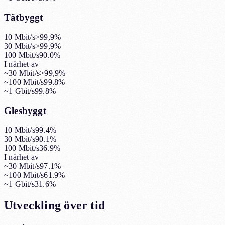
Tätbyggt
10 Mbit/s
>99,9%
30 Mbit/s
>99,9%
100 Mbit/s
90.0%
I närhet av
~30 Mbit/s
>99,9%
~100 Mbit/s
99.8%
~1 Gbit/s
99.8%
Glesbyggt
10 Mbit/s
99.4%
30 Mbit/s
90.1%
100 Mbit/s
36.9%
I närhet av
~30 Mbit/s
97.1%
~100 Mbit/s
61.9%
~1 Gbit/s
31.6%
Utveckling över tid