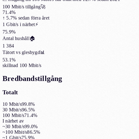
100 Mbit/s tillgång
🚀
71.4%
↑
5.7%
sedan förra året
1 Gbit/s i närhet
⚡
75.9%
Antal hushåll
🏠
1 384
Tätort vs glesbygd
📊
53.1%
skillnad 100 Mbit/s
Bredbandstillgång
Totalt
10 Mbit/s
99.8%
30 Mbit/s
96.5%
100 Mbit/s
71.4%
I närhet av
~30 Mbit/s
99.0%
~100 Mbit/s
86.5%
~1 Gbit/s
75.9%