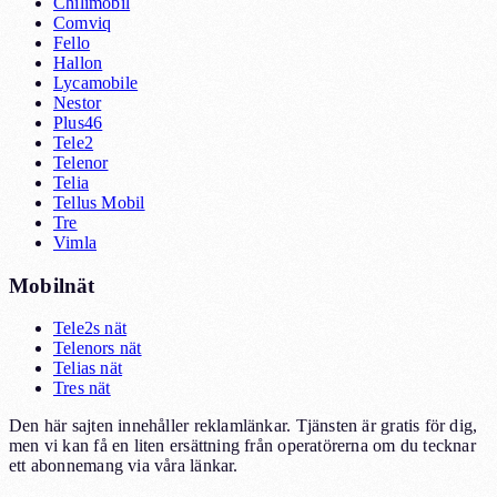
Chilimobil
Comviq
Fello
Hallon
Lycamobile
Nestor
Plus46
Tele2
Telenor
Telia
Tellus Mobil
Tre
Vimla
Mobilnät
Tele2s nät
Telenors nät
Telias nät
Tres nät
Den här sajten innehåller reklamlänkar. Tjänsten är gratis för dig,
men vi kan få en liten ersättning från operatörerna om du tecknar
ett abonnemang via våra länkar.