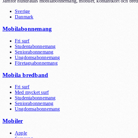
Jämför hundratals mobilabonnemang, mobiler, kontantkort och bredb
Sverige
Danmark
Mobilabonnemang
Fri surf
Studentabonnemang
Seniorabonnemang
Ungdomsabonnemang
Företagsabonnemang
Mobila bredband
Fri surf
Med mycket surf
Studentabonnemang
Seniorabonnemang
Ungdomsabonnemang
Mobiler
Apple