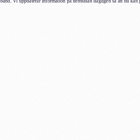
and. Vi uppdaterar information på hemsidan dagligen så att du kan 