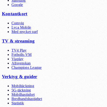
Samsung
Google
Kontantkort
Comviq
Lyca Mobile
Med mycket surf
TV & streaming
TV4 Play
Fotbolls-VM
Viaplay
Allsvenskan
Champions League
Verktyg & guider
Mobiltäckning
5G-täckning
Mobilhastighet
Bredbandshastighet
Statistik