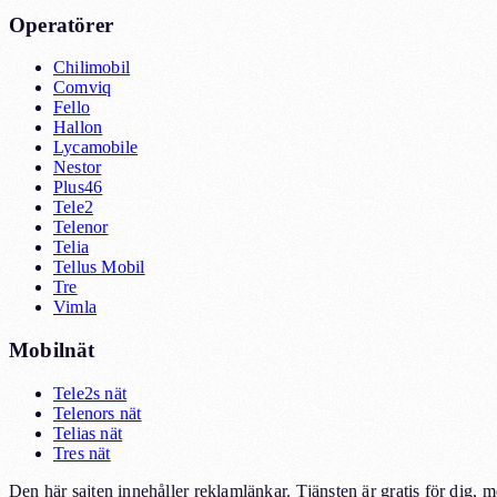
Operatörer
Chilimobil
Comviq
Fello
Hallon
Lycamobile
Nestor
Plus46
Tele2
Telenor
Telia
Tellus Mobil
Tre
Vimla
Mobilnät
Tele2s nät
Telenors nät
Telias nät
Tres nät
Den här sajten innehåller reklamlänkar. Tjänsten är gratis för dig, 