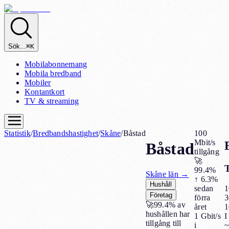
Sök...
⌘K
Mobilabonnemang
Mobila bredband
Mobiler
Kontantkort
TV & streaming
Statistik
/
Bredbandshastighet
/
Skåne
/
Båstad
100
Mbit/s
Båstad
tillgång
🚀
T
99.4%
Skåne
län →
↑
6.3%
Hushåll
1
sedan
Företag
3
förra
🚀
99.4%
av
1
året
hushållen har
I
1 Gbit/s
tillgång till
~
i