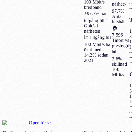
100 Mbit/s
~
närhet
⚡
bredband
~
97.7%
⚡
97.7%
har
Antal
tillgång till 1
hushåll
Gbit/s i
🏠
närheten
1
7 596
3
📈
Tillgång till
Tätort vs
1
100 Mbit/s har
glesbygd
I
ökat med
📊
~
14.2%
sedan
~
2.6%
2021
~
skillnad
100
Mbit/s
1
3
1
I
~
~
~
Operatör.se