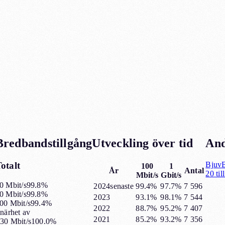
Bredbandstillgång
Utveckling över tid
An
otalt
Bjuv
100
1
År
Antal
20
til
Mbit/s
Gbit/s
0 Mbit/s
99.8%
2024
senaste
99.4%
97.7%
7 596
0 Mbit/s
99.8%
2023
93.1%
98.1%
7 544
00 Mbit/s
99.4%
2022
88.7%
95.2%
7 407
 närhet av
2021
85.2%
93.2%
7 356
30 Mbit/s
100.0%