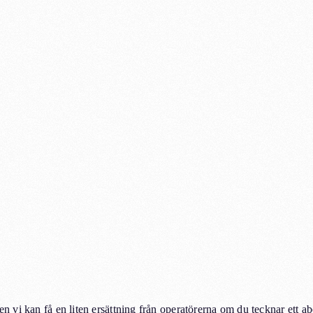
men vi kan få en liten ersättning från operatörerna om du tecknar ett 