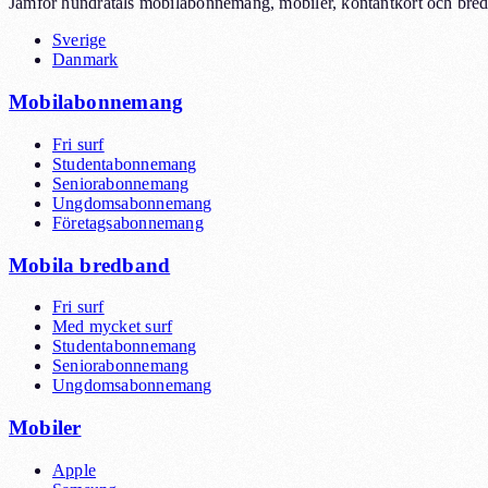
Jämför hundratals mobilabonnemang, mobiler, kontantkort och bredb
Sverige
Danmark
Mobilabonnemang
Fri surf
Studentabonnemang
Seniorabonnemang
Ungdomsabonnemang
Företagsabonnemang
Mobila bredband
Fri surf
Med mycket surf
Studentabonnemang
Seniorabonnemang
Ungdomsabonnemang
Mobiler
Apple