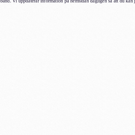
and. Vi uppdaterar information på hemsidan dagligen så att du kan 