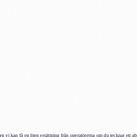
men vi kan få en liten ersättning från operatörerna om du tecknar ett 