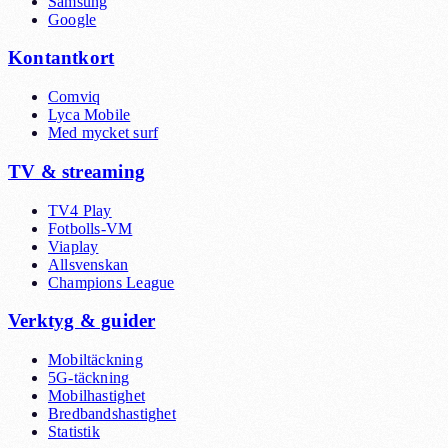
Samsung
Google
Kontantkort
Comviq
Lyca Mobile
Med mycket surf
TV & streaming
TV4 Play
Fotbolls-VM
Viaplay
Allsvenskan
Champions League
Verktyg & guider
Mobiltäckning
5G-täckning
Mobilhastighet
Bredbandshastighet
Statistik