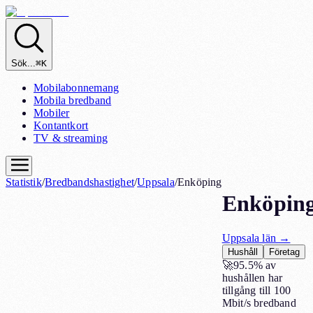
Sök...
⌘K
Mobilabonnemang
Mobila bredband
Mobiler
Kontantkort
TV & streaming
Statistik
/
Bredbandshastighet
/
Uppsala
/
Enköping
Enköpin
Uppsala
län →
Hushåll
Företag
🚀
95.5%
av
hushållen har
tillgång till 100
Mbit/s bredband