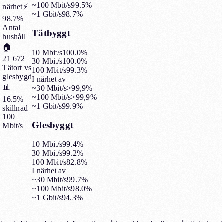
~100 Mbit/s
99.5%
närhet
⚡
~1 Gbit/s
98.7%
98.7%
Antal
Tätbyggt
hushåll
🏠
10 Mbit/s
100.0%
21 672
30 Mbit/s
100.0%
Tätort vs
100 Mbit/s
99.3%
glesbygd
I närhet av
📊
~30 Mbit/s
>99,9%
~100 Mbit/s
>99,9%
16.5%
~1 Gbit/s
99.9%
skillnad
100
Glesbyggt
Mbit/s
10 Mbit/s
99.4%
30 Mbit/s
99.2%
100 Mbit/s
82.8%
I närhet av
~30 Mbit/s
99.7%
~100 Mbit/s
98.0%
~1 Gbit/s
94.3%