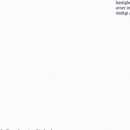
hastigh
avser m
rimligt