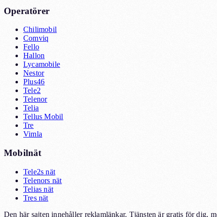
Operatörer
Chilimobil
Comviq
Fello
Hallon
Lycamobile
Nestor
Plus46
Tele2
Telenor
Telia
Tellus Mobil
Tre
Vimla
Mobilnät
Tele2s nät
Telenors nät
Telias nät
Tres nät
Den här sajten innehåller reklamlänkar. Tjänsten är gratis för dig, 