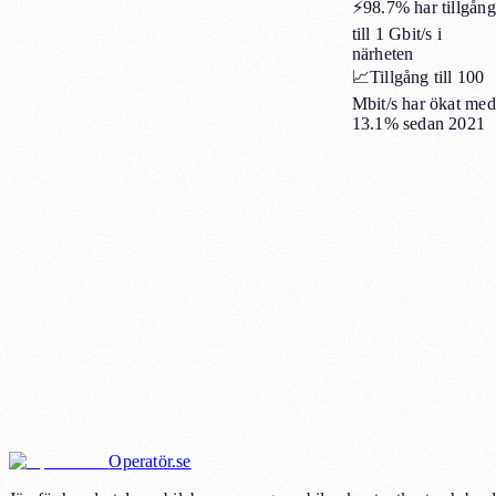
⚡
98.7%
har tillgång
till 1 Gbit/s i
närheten
📈
Tillgång till 100
Mbit/s har ökat med
13.1%
sedan 2021
Operatör.se