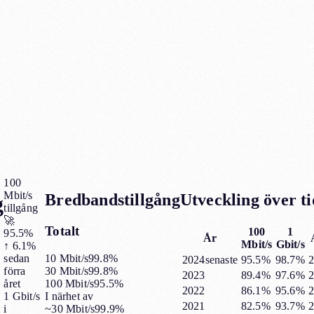
100
Mbit/s
Bredbandstillgång
Utveckling över ti
g
tillgång
🚀
Totalt
100
1
95.5%
År
Mbit/s
Gbit/s
↑
6.1%
10 Mbit/s
99.8%
sedan
2024
senaste
95.5%
98.7%
2
30 Mbit/s
99.8%
förra
2023
89.4%
97.6%
2
100 Mbit/s
95.5%
året
2022
86.1%
95.6%
2
I närhet av
1 Gbit/s
2021
82.5%
93.7%
2
~30 Mbit/s
99.9%
i