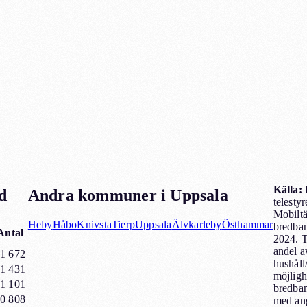
Källa:
d
Andra kommuner i
Uppsala
telesty
Mobilt
Heby
Håbo
Knivsta
Tierp
Uppsala
Älvkarleby
Östhammar
bredba
Antal
2024. T
andel a
1 672
hushåll
1 431
möjlighe
1 101
bredba
0 808
med an