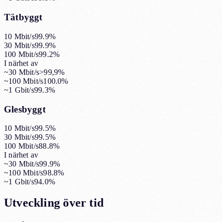
Tätbyggt
10 Mbit/s
99.9%
30 Mbit/s
99.9%
100 Mbit/s
99.2%
I närhet av
~30 Mbit/s
>99,9%
~100 Mbit/s
100.0%
~1 Gbit/s
99.3%
Glesbyggt
10 Mbit/s
99.5%
30 Mbit/s
99.5%
100 Mbit/s
88.8%
I närhet av
~30 Mbit/s
99.9%
~100 Mbit/s
98.8%
~1 Gbit/s
94.0%
Utveckling över tid