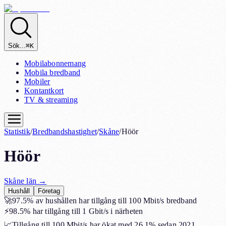
Sök...
⌘K
Mobilabonnemang
Mobila bredband
Mobiler
Kontantkort
TV & streaming
Statistik
/
Bredbandshastighet
/
Skåne
/
Höör
Höör
Skåne
län →
Hushåll
Företag
🚀
97.5%
av hushållen har tillgång till 100 Mbit/s bredband
⚡
98.5%
har tillgång till 1 Gbit/s i närheten
📈
Tillgång till 100 Mbit/s har ökat med
26.1%
sedan 2021