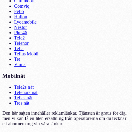
Chilimobil
Comviq
Fello
Hallon
Lycamobile
Nestor
Plus46
Tele2
Telenor
Telia
Tellus Mobil
Tre
Vimla
Mobilnät
Tele2s nät
Telenors nät
Telias nät
Tres nät
Den här sajten innehåller reklamlänkar. Tjänsten är gratis för dig,
men vi kan få en liten ersättning från operatörerna om du tecknar
ett abonnemang via våra länkar.