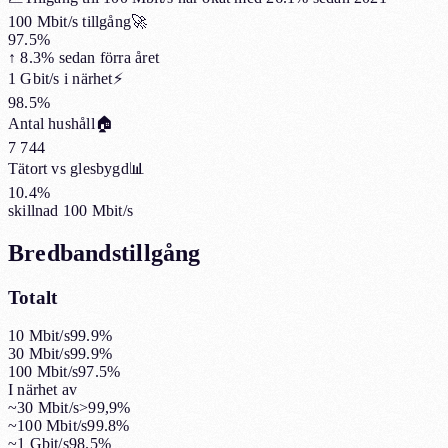
100 Mbit/s tillgång
🚀
97.5%
↑
8.3%
sedan förra året
1 Gbit/s i närhet
⚡
98.5%
Antal hushåll
🏠
7 744
Tätort vs glesbygd
📊
10.4%
skillnad 100 Mbit/s
Bredbandstillgång
Totalt
10 Mbit/s
99.9%
30 Mbit/s
99.9%
100 Mbit/s
97.5%
I närhet av
~30 Mbit/s
>99,9%
~100 Mbit/s
99.8%
~1 Gbit/s
98.5%