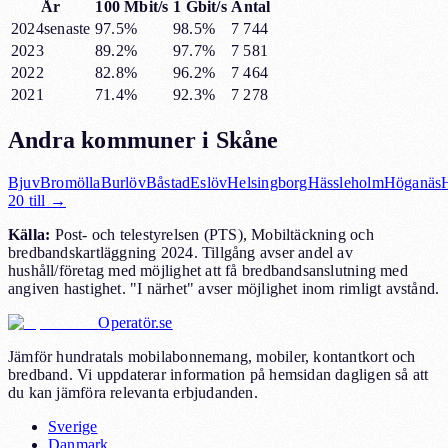
År
100 Mbit/s
1 Gbit/s
Antal
2024
senaste
97.5%
98.5%
7 744
2023
89.2%
97.7%
7 581
2022
82.8%
96.2%
7 464
2021
71.4%
92.3%
7 278
Andra kommuner i
Skåne
Bjuv
Bromölla
Burlöv
Båstad
Eslöv
Helsingborg
Hässleholm
Höganäs
20
till →
Källa:
Post- och telestyrelsen (PTS), Mobiltäckning och
bredbandskartläggning 2024. Tillgång avser andel av
hushåll/företag med möjlighet att få bredbandsanslutning med
angiven hastighet. "I närhet" avser möjlighet inom rimligt avstånd.
Operatör.se
Jämför hundratals mobilabonnemang, mobiler, kontantkort och
bredband. Vi uppdaterar information på hemsidan dagligen så att
du kan jämföra relevanta erbjudanden.
Sverige
Danmark