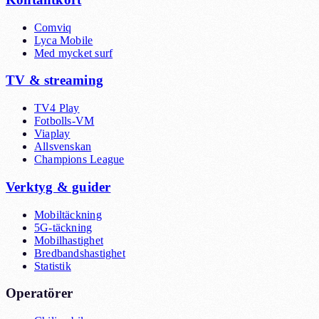
Comviq
Lyca Mobile
Med mycket surf
TV & streaming
TV4 Play
Fotbolls-VM
Viaplay
Allsvenskan
Champions League
Verktyg & guider
Mobiltäckning
5G-täckning
Mobilhastighet
Bredbandshastighet
Statistik
Operatörer