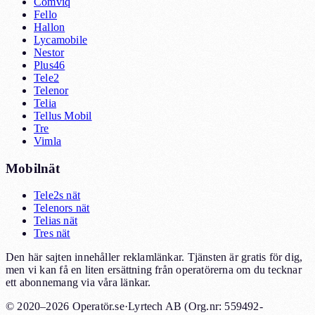
Comviq
Fello
Hallon
Lycamobile
Nestor
Plus46
Tele2
Telenor
Telia
Tellus Mobil
Tre
Vimla
Mobilnät
Tele2s nät
Telenors nät
Telias nät
Tres nät
Den här sajten innehåller reklamlänkar. Tjänsten är gratis för dig,
men vi kan få en liten ersättning från operatörerna om du tecknar
ett abonnemang via våra länkar.
© 2020–2026 Operatör.se
·
Lyrtech AB (Org.nr: 559492-