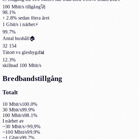
100 Mbit/s tillgång
🚀
98.1%
↑
2.8%
sedan förra året
1 Gbit/s i närhet
⚡
99.7%
Antal hushåll
🏠
32 154
Tätort vs glesbygd
📊
12.3%
skillnad 100 Mbit/s
Bredbandstillgång
Totalt
10 Mbit/s
100.0%
30 Mbit/s
99.9%
100 Mbit/s
98.1%
I närhet av
~30 Mbit/s
>99,9%
~100 Mbit/s
99.9%
~1 Gbit/s
99.7%