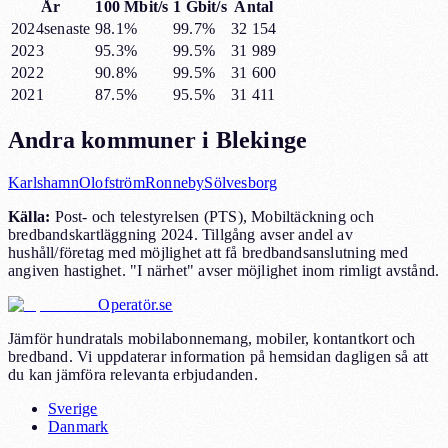
År
100 Mbit/s
1 Gbit/s
Antal
2024
senaste
98.1%
99.7%
32 154
2023
95.3%
99.5%
31 989
2022
90.8%
99.5%
31 600
2021
87.5%
95.5%
31 411
Andra kommuner i
Blekinge
Karlshamn
Olofström
Ronneby
Sölvesborg
Källa:
Post- och telestyrelsen (PTS), Mobiltäckning och
bredbandskartläggning 2024. Tillgång avser andel av
hushåll/företag med möjlighet att få bredbandsanslutning med
angiven hastighet. "I närhet" avser möjlighet inom rimligt avstånd.
Operatör.se
Jämför hundratals mobilabonnemang, mobiler, kontantkort och
bredband. Vi uppdaterar information på hemsidan dagligen så att
du kan jämföra relevanta erbjudanden.
Sverige
Danmark