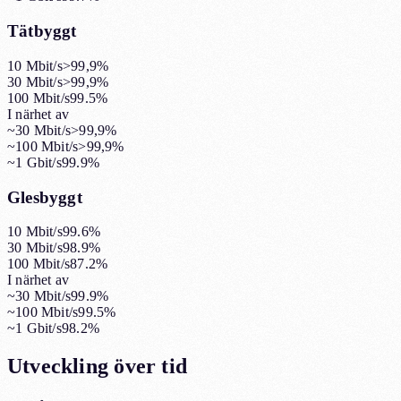
Tätbyggt
10 Mbit/s
>99,9%
30 Mbit/s
>99,9%
100 Mbit/s
99.5%
I närhet av
~30 Mbit/s
>99,9%
~100 Mbit/s
>99,9%
~1 Gbit/s
99.9%
Glesbyggt
10 Mbit/s
99.6%
30 Mbit/s
98.9%
100 Mbit/s
87.2%
I närhet av
~30 Mbit/s
99.9%
~100 Mbit/s
99.5%
~1 Gbit/s
98.2%
Utveckling över tid