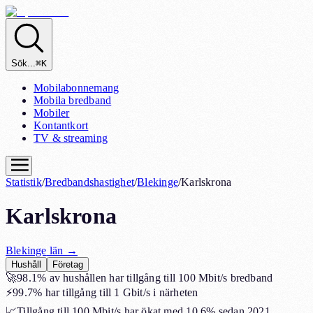
Sök...
⌘K
Mobilabonnemang
Mobila bredband
Mobiler
Kontantkort
TV & streaming
Statistik
/
Bredbandshastighet
/
Blekinge
/
Karlskrona
Karlskrona
Blekinge
län →
Hushåll
Företag
🚀
98.1%
av hushållen har tillgång till 100 Mbit/s bredband
⚡
99.7%
har tillgång till 1 Gbit/s i närheten
📈
Tillgång till 100 Mbit/s har ökat med
10.6%
sedan 2021