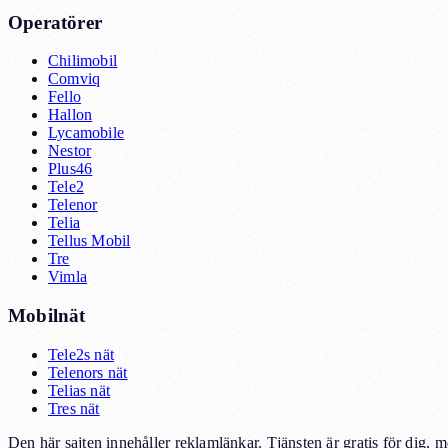
Operatörer
Chilimobil
Comviq
Fello
Hallon
Lycamobile
Nestor
Plus46
Tele2
Telenor
Telia
Tellus Mobil
Tre
Vimla
Mobilnät
Tele2s nät
Telenors nät
Telias nät
Tres nät
Den här sajten innehåller reklamlänkar. Tjänsten är gratis för dig, 