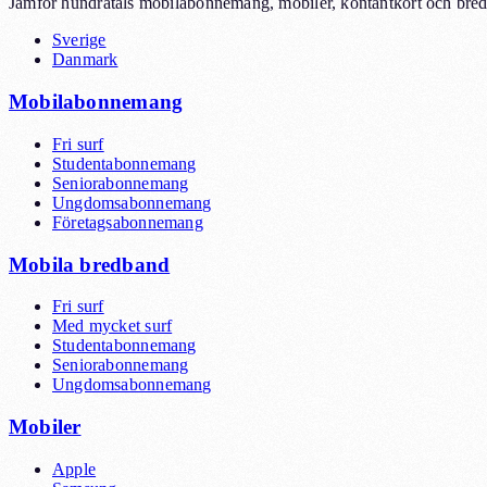
Jämför hundratals mobilabonnemang, mobiler, kontantkort och bredb
Sverige
Danmark
Mobilabonnemang
Fri surf
Studentabonnemang
Seniorabonnemang
Ungdomsabonnemang
Företagsabonnemang
Mobila bredband
Fri surf
Med mycket surf
Studentabonnemang
Seniorabonnemang
Ungdomsabonnemang
Mobiler
Apple