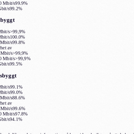
 Mbit/s
99.9%
bit/s
99.2%
tbyggt
bit/s
>99,9%
bit/s
100.0%
Mbit/s
99.8%
rhet av
Mbit/s
>99,9%
 Mbit/s
>99,9%
bit/s
99.5%
sbyggt
bit/s
99.1%
bit/s
99.0%
Mbit/s
88.6%
rhet av
Mbit/s
99.6%
 Mbit/s
97.8%
bit/s
94.1%