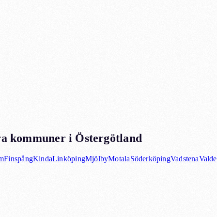
a kommuner i
Östergötland
m
Finspång
Kinda
Linköping
Mjölby
Motala
Söderköping
Vadstena
Valde