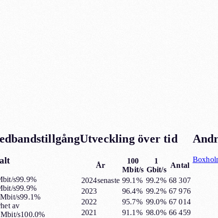
edbandstillgång
Utveckling över tid
Andr
alt
Boxhol
100
1
År
Antal
Mbit/s
Gbit/s
bit/s
99.9%
2024
senaste
99.1%
99.2%
68 307
bit/s
99.9%
2023
96.4%
99.2%
67 976
Mbit/s
99.1%
2022
95.7%
99.0%
67 014
rhet av
2021
91.1%
98.0%
66 459
Mbit/s
100.0%