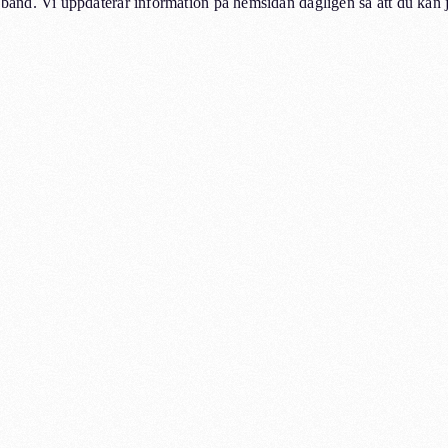
and. Vi uppdaterar information på hemsidan dagligen så att du kan 