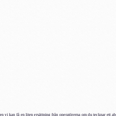
men vi kan få en liten ersättning från operatörerna om du tecknar ett 