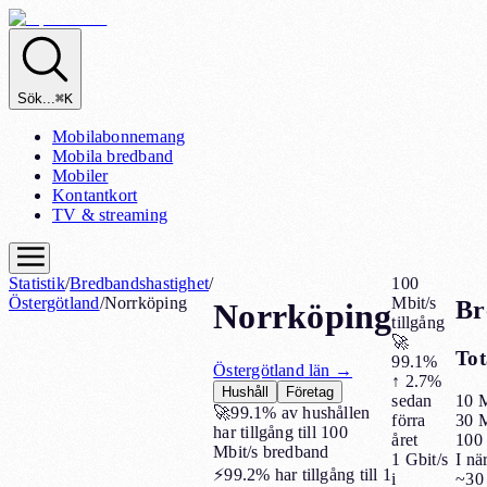
Sök...
⌘K
Mobilabonnemang
Mobila bredband
Mobiler
Kontantkort
TV & streaming
Statistik
/
Bredbandshastighet
/
100
Östergötland
/
Norrköping
Mbit/s
Br
Norrköping
tillgång
🚀
Tot
99.1%
Östergötland
län →
↑
2.7%
Hushåll
Företag
10 M
sedan
🚀
99.1%
av hushållen
30 M
förra
har tillgång till 100
100 
året
Mbit/s bredband
I nä
1 Gbit/s
⚡
99.2%
har tillgång till 1
~30 
i