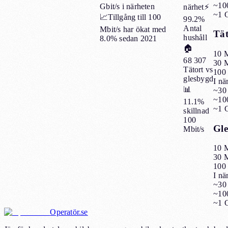
~100
Gbit/s i närheten
närhet
⚡
~1 G
📈
Tillgång till 100
99.2%
Antal
Mbit/s har ökat med
Tä
hushåll
8.0%
sedan 2021
🏠
10 M
68 307
30 M
Tätort vs
100 
glesbygd
I nä
📊
~30 
~100
11.1%
~1 G
skillnad
100
Gle
Mbit/s
10 M
30 M
100 
I nä
~30 
~100
~1 G
Operatör.se