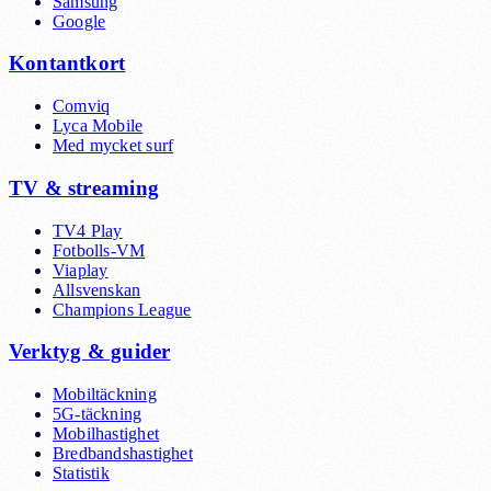
Samsung
Google
Kontantkort
Comviq
Lyca Mobile
Med mycket surf
TV & streaming
TV4 Play
Fotbolls-VM
Viaplay
Allsvenskan
Champions League
Verktyg & guider
Mobiltäckning
5G-täckning
Mobilhastighet
Bredbandshastighet
Statistik