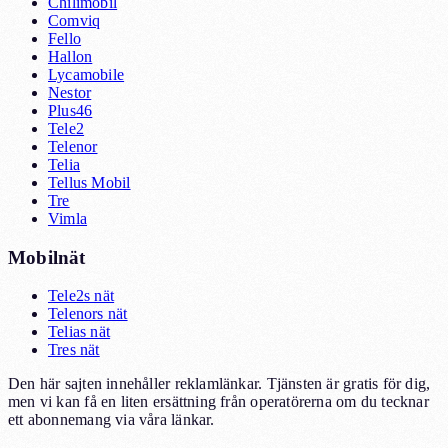
Chilimobil
Comviq
Fello
Hallon
Lycamobile
Nestor
Plus46
Tele2
Telenor
Telia
Tellus Mobil
Tre
Vimla
Mobilnät
Tele2s nät
Telenors nät
Telias nät
Tres nät
Den här sajten innehåller reklamlänkar. Tjänsten är gratis för dig,
men vi kan få en liten ersättning från operatörerna om du tecknar
ett abonnemang via våra länkar.