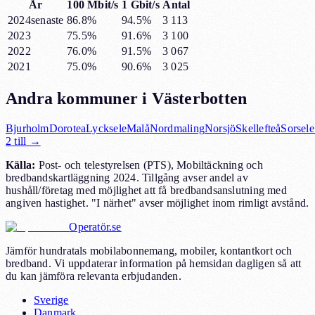
År
100 Mbit/s
1 Gbit/s
Antal
2024
senaste
86.8%
94.5%
3 113
2023
75.5%
91.6%
3 100
2022
76.0%
91.5%
3 067
2021
75.0%
90.6%
3 025
Andra kommuner i
Västerbotten
Bjurholm
Dorotea
Lycksele
Malå
Nordmaling
Norsjö
Skellefteå
Sorsele
2
till →
Källa:
Post- och telestyrelsen (PTS), Mobiltäckning och
bredbandskartläggning 2024. Tillgång avser andel av
hushåll/företag med möjlighet att få bredbandsanslutning med
angiven hastighet. "I närhet" avser möjlighet inom rimligt avstånd.
Operatör.se
Jämför hundratals mobilabonnemang, mobiler, kontantkort och
bredband. Vi uppdaterar information på hemsidan dagligen så att
du kan jämföra relevanta erbjudanden.
Sverige
Danmark