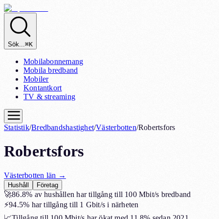
Sök...
⌘K
Mobilabonnemang
Mobila bredband
Mobiler
Kontantkort
TV & streaming
Statistik
/
Bredbandshastighet
/
Västerbotten
/
Robertsfors
Robertsfors
Västerbotten
län →
Hushåll
Företag
🚀
86.8%
av hushållen har tillgång till 100 Mbit/s bredband
⚡
94.5%
har tillgång till 1 Gbit/s i närheten
📈
Tillgång till 100 Mbit/s har ökat med
11.8%
sedan 2021