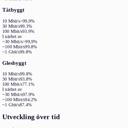
Tätbyggt
10 Mbit/s
>99,9%
30 Mbit/s
99.3%
100 Mbit/s
93.9%
I närhet av
~30 Mbit/s
>99,9%
~100 Mbit/s
99.8%
~1 Gbit/s
99.8%
Glesbyggt
10 Mbit/s
99.8%
30 Mbit/s
93.8%
100 Mbit/s
77.1%
I närhet av
~30 Mbit/s
97.9%
~100 Mbit/s
94.2%
~1 Gbit/s
87.4%
Utveckling över tid