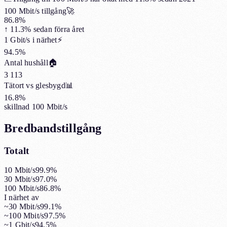
100 Mbit/s tillgång
🚀
86.8%
↑
11.3%
sedan förra året
1 Gbit/s i närhet
⚡
94.5%
Antal hushåll
🏠
3 113
Tätort vs glesbygd
📊
16.8%
skillnad 100 Mbit/s
Bredbandstillgång
Totalt
10 Mbit/s
99.9%
30 Mbit/s
97.0%
100 Mbit/s
86.8%
I närhet av
~30 Mbit/s
99.1%
~100 Mbit/s
97.5%
~1 Gbit/s
94.5%