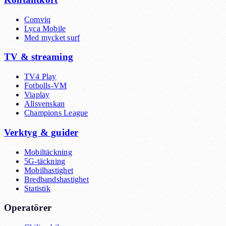
Comviq
Lyca Mobile
Med mycket surf
TV & streaming
TV4 Play
Fotbolls-VM
Viaplay
Allsvenskan
Champions League
Verktyg & guider
Mobiltäckning
5G-täckning
Mobilhastighet
Bredbandshastighet
Statistik
Operatörer