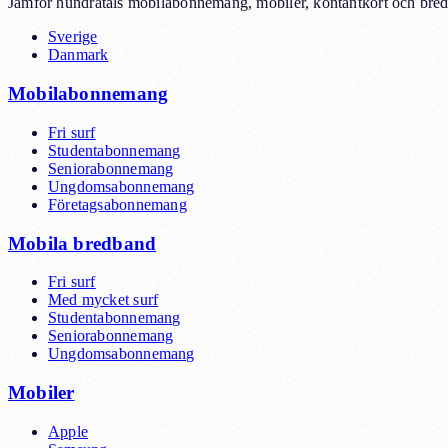
Jämför hundratals mobilabonnemang, mobiler, kontantkort och bredb
Sverige
Danmark
Mobilabonnemang
Fri surf
Studentabonnemang
Seniorabonnemang
Ungdomsabonnemang
Företagsabonnemang
Mobila bredband
Fri surf
Med mycket surf
Studentabonnemang
Seniorabonnemang
Ungdomsabonnemang
Mobiler
Apple