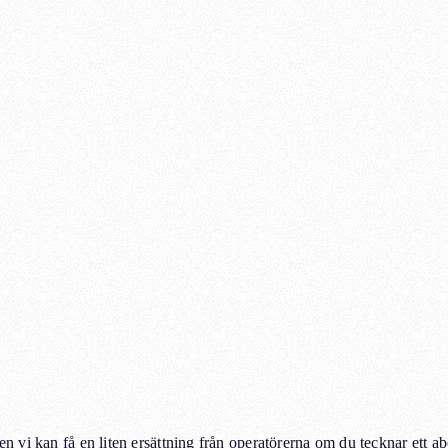
men vi kan få en liten ersättning från operatörerna om du tecknar ett 