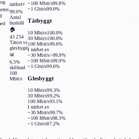
ång
~100 Mbit/s
99.8%
närhet
⚡
~1 Gbit/s
99.0%
heten
99.0%
00
Antal
Tätbyggt
hushåll
med
🏠
10 Mbit/s
100.0%
43 254
30 Mbit/s
100.0%
Tätort vs
100 Mbit/s
99.6%
glesbygd
I närhet av
📊
~30 Mbit/s
>99,9%
~100 Mbit/s
99.9%
6.5%
~1 Gbit/s
99.6%
skillnad
100
Glesbyggt
Mbit/s
10 Mbit/s
99.3%
30 Mbit/s
99.2%
100 Mbit/s
93.1%
I närhet av
~30 Mbit/s
99.7%
~100 Mbit/s
98.3%
~1 Gbit/s
87.2%