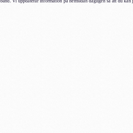
and. Vi uppdaterar information på hemsidan dagligen så att du kan 