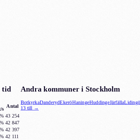
 tid
Andra kommuner i
Stockholm
Botkyrka
Danderyd
Ekerö
Haninge
Huddinge
Järfälla
Liding
Antal
13
till →
/s
0%
43 254
9%
42 847
7%
42 397
9%
42 111