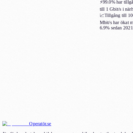
⚡
99.0%
har tillg
till 1 Gbit/s i när
📈
Tillgång till 1
Mbit/s har ökat 
6.9%
sedan 2021
Operatör.se