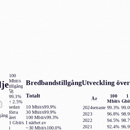
100
Mbit/s
Bredbandstillgång
Utveckling över
lje
tillgång
🚀
Totalt
100
1
99.3%
År
→
Mbit/s
Gbit
↑
2.5%
10 Mbit/s
99.9%
sedan
2024
senaste
99.3%
99.
30 Mbit/s
99.9%
förra
2023
96.8%
98.
lgång
100 Mbit/s
99.3%
året
2022
94.5%
98.
I närhet av
1 Gbit/s
2021
92.4%
96.
~30 Mbit/s
100.0%
i