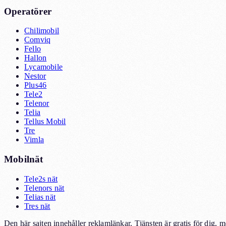
Operatörer
Chilimobil
Comviq
Fello
Hallon
Lycamobile
Nestor
Plus46
Tele2
Telenor
Telia
Tellus Mobil
Tre
Vimla
Mobilnät
Tele2s nät
Telenors nät
Telias nät
Tres nät
Den här sajten innehåller reklamlänkar. Tjänsten är gratis för dig, 