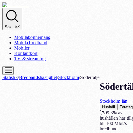
Sök...
⌘K
Mobilabonnemang
Mobila bredband
Mobiler
Kontantkort
TV & streaming
Statistik
/
Bredbandshastighet
/
Stockholm
/
Södertälje
Södertä
Stockholm
län 
Hushåll
Företag
🚀
99.3%
av
hushållen har til
till 100 Mbit/s
bredband