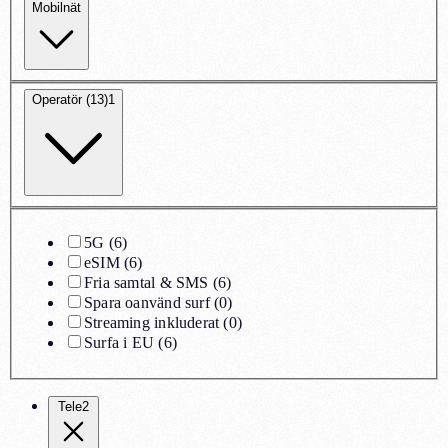
Mobilnät
Operatör (13)
1
5G
(
6
)
eSIM
(
6
)
Fria samtal & SMS
(
6
)
Spara oanvänd surf
(
0
)
Streaming inkluderat
(
0
)
Surfa i EU
(
6
)
Tele2