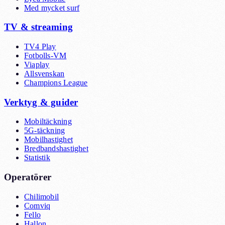
Med mycket surf
TV & streaming
TV4 Play
Fotbolls-VM
Viaplay
Allsvenskan
Champions League
Verktyg & guider
Mobiltäckning
5G-täckning
Mobilhastighet
Bredbandshastighet
Statistik
Operatörer
Chilimobil
Comviq
Fello
Hallon