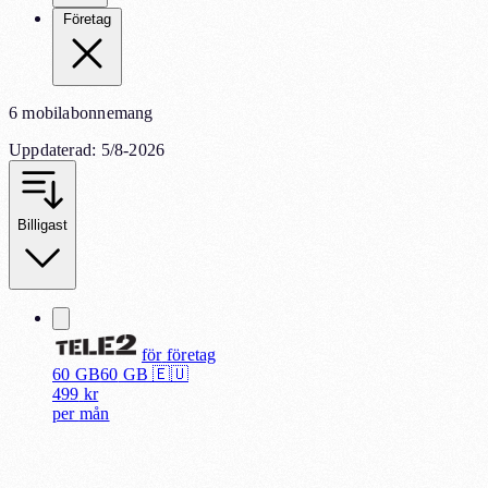
Företag
6 mobilabonnemang
Uppdaterad
:
5/8-2026
Billigast
för
företag
60 GB
60
GB 🇪🇺
499
kr
per
mån