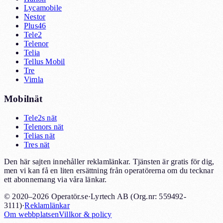
Lycamobile
Nestor
Plus46
Tele2
Telenor
Telia
Tellus Mobil
Tre
Vimla
Mobilnät
Tele2s nät
Telenors nät
Telias nät
Tres nät
Den här sajten innehåller reklamlänkar. Tjänsten är gratis för dig,
men vi kan få en liten ersättning från operatörerna om du tecknar
ett abonnemang via våra länkar.
© 2020–2026 Operatör.se
·
Lyrtech AB (Org.nr: 559492-
3111)
·
Reklamlänkar
Om webbplatsen
Villkor & policy