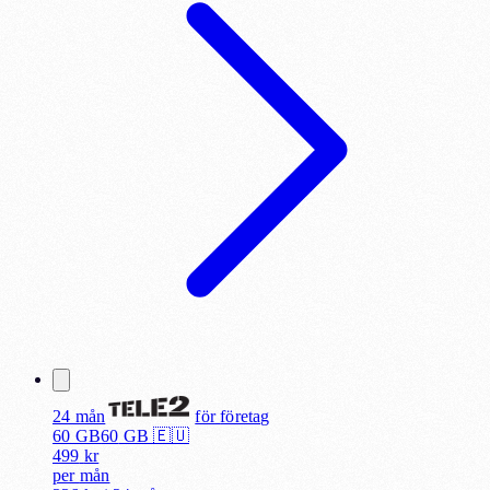
24 mån
för
företag
60 GB
60
GB 🇪🇺
499
kr
per
mån