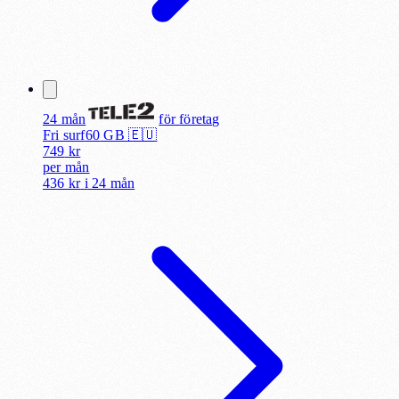
24 mån
för
företag
Fri surf
60
GB 🇪🇺
749
kr
per
mån
436 kr
i
24 mån