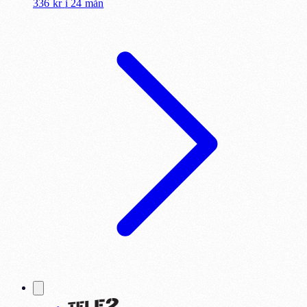
336 kr
i
24 mån