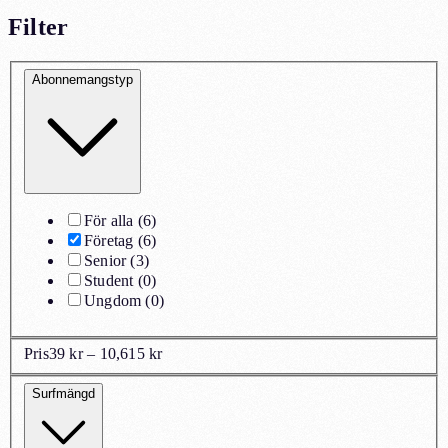
Filter
Abonnemangstyp
För alla
(
6
)
Företag
(
6
)
Senior
(
3
)
Student
(
0
)
Ungdom
(
0
)
Pris
39 kr – 10,615 kr
Surfmängd