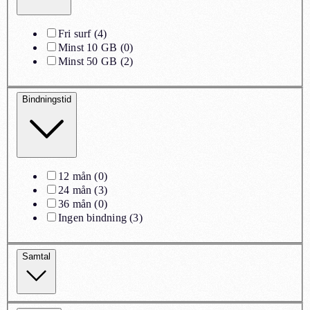
Fri surf
(
4
)
Minst 10 GB
(
0
)
Minst 50 GB
(
2
)
Bindningstid
12 mån
(
0
)
24 mån
(
3
)
36 mån
(
0
)
Ingen bindning
(
3
)
Samtal