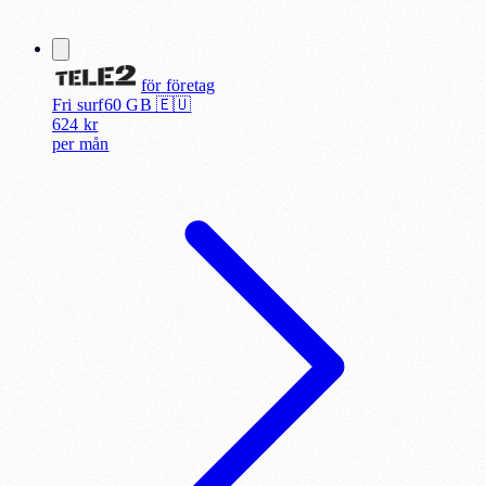
för
företag
Fri surf
60
GB 🇪🇺
624
kr
per
mån