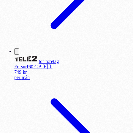
för
företag
Fri surf
60
GB 🇪🇺
749
kr
per
mån