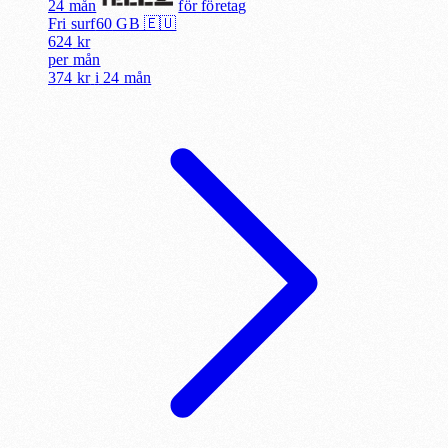
24 mån
för
företag
Fri surf
60
GB 🇪🇺
624
kr
per
mån
374 kr
i
24 mån