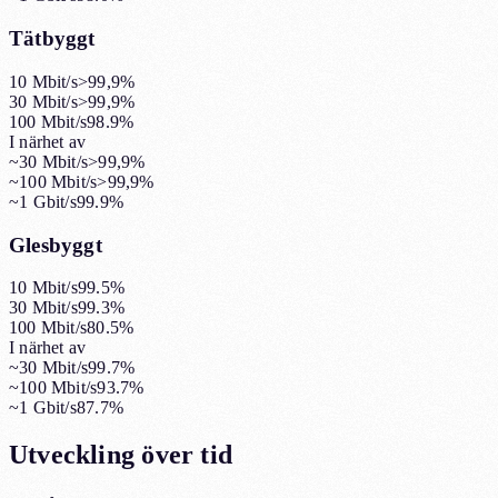
Tätbyggt
10 Mbit/s
>99,9%
30 Mbit/s
>99,9%
100 Mbit/s
98.9%
I närhet av
~30 Mbit/s
>99,9%
~100 Mbit/s
>99,9%
~1 Gbit/s
99.9%
Glesbyggt
10 Mbit/s
99.5%
30 Mbit/s
99.3%
100 Mbit/s
80.5%
I närhet av
~30 Mbit/s
99.7%
~100 Mbit/s
93.7%
~1 Gbit/s
87.7%
Utveckling över tid