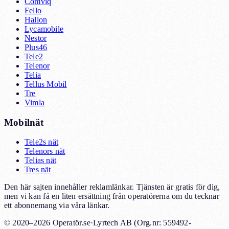
Comviq
Fello
Hallon
Lycamobile
Nestor
Plus46
Tele2
Telenor
Telia
Tellus Mobil
Tre
Vimla
Mobilnät
Tele2s nät
Telenors nät
Telias nät
Tres nät
Den här sajten innehåller reklamlänkar. Tjänsten är gratis för dig,
men vi kan få en liten ersättning från operatörerna om du tecknar
ett abonnemang via våra länkar.
© 2020–2026 Operatör.se
·
Lyrtech AB (Org.nr: 559492-