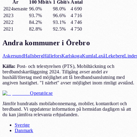
År
100 Mbit/s
1 Gbit/s
Antal
2024
senaste
96.0%
98.0%
4 690
2023
93.7%
96.6%
4 716
2022
84.2%
93.1%
4 746
2021
82.8%
92.5%
4 750
Andra kommuner i
Örebro
Askersund
Hallsberg
Hällefors
Karlskoga
Kumla
Laxå
Lekeberg
Linde
Källa:
Post- och telestyrelsen (PTS), Mobiltäckning och
bredbandskartläggning 2024. Tillgång avser andel av
hushåll/företag med möjlighet att få bredbandsanslutning med
angiven hastighet. "I närhet" avser möjlighet inom rimligt avstånd.
Operatör.se
Jämför hundratals mobilabonnemang, mobiler, kontantkort och
bredband. Vi uppdaterar information på hemsidan dagligen så att
du kan jämföra relevanta erbjudanden.
Sverige
Danmark