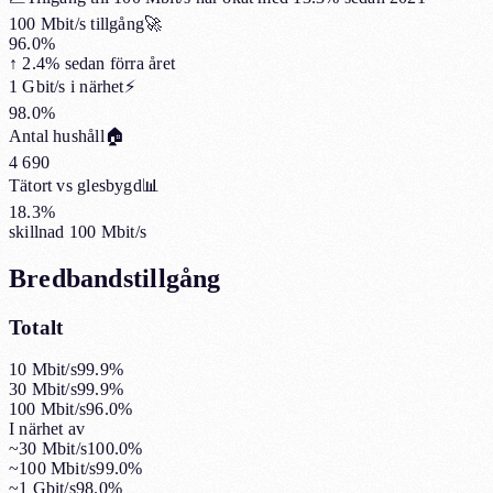
100 Mbit/s tillgång
🚀
96.0%
↑
2.4%
sedan förra året
1 Gbit/s i närhet
⚡
98.0%
Antal hushåll
🏠
4 690
Tätort vs glesbygd
📊
18.3%
skillnad 100 Mbit/s
Bredbandstillgång
Totalt
10 Mbit/s
99.9%
30 Mbit/s
99.9%
100 Mbit/s
96.0%
I närhet av
~30 Mbit/s
100.0%
~100 Mbit/s
99.0%
~1 Gbit/s
98.0%