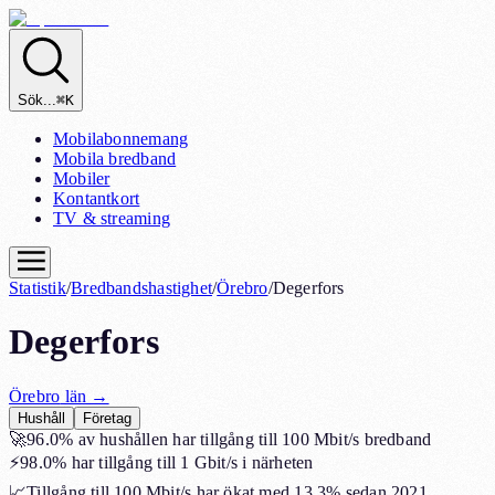
Sök...
⌘K
Mobilabonnemang
Mobila bredband
Mobiler
Kontantkort
TV & streaming
Statistik
/
Bredbandshastighet
/
Örebro
/
Degerfors
Degerfors
Örebro
län →
Hushåll
Företag
🚀
96.0%
av hushållen har tillgång till 100 Mbit/s bredband
⚡
98.0%
har tillgång till 1 Gbit/s i närheten
📈
Tillgång till 100 Mbit/s har ökat med
13.3%
sedan 2021