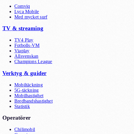
Comviq
Lyca Mobile
Med mycket surf
TV & streaming
TV4 Play
Fotbolls-VM
Viaplay
Allsvenskan
Champions League
Verktyg & guider
Mobiltäckning
5G-täckning
Mobilhastighet
Bredbandshastighet
Statistik
Operatörer
Chilimobil