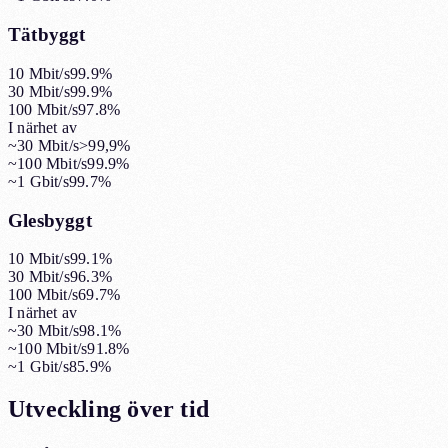
Tätbyggt
10 Mbit/s
99.9%
30 Mbit/s
99.9%
100 Mbit/s
97.8%
I närhet av
~30 Mbit/s
>99,9%
~100 Mbit/s
99.9%
~1 Gbit/s
99.7%
Glesbyggt
10 Mbit/s
99.1%
30 Mbit/s
96.3%
100 Mbit/s
69.7%
I närhet av
~30 Mbit/s
98.1%
~100 Mbit/s
91.8%
~1 Gbit/s
85.9%
Utveckling över tid