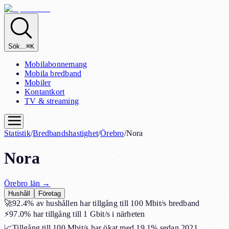
Sök...
⌘K
Mobilabonnemang
Mobila bredband
Mobiler
Kontantkort
TV & streaming
Statistik
/
Bredbandshastighet
/
Örebro
/
Nora
Nora
Örebro
län →
Hushåll
Företag
🚀
92.4%
av hushållen har tillgång till 100 Mbit/s bredband
⚡
97.0%
har tillgång till 1 Gbit/s i närheten
📈
Tillgång till 100 Mbit/s har ökat med
19.1%
sedan 2021