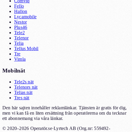
Comviq
Fello
Hallon
Lycamobile
Nestor
Plus46
Tele2
Telenor
Telia
Tellus Mobil
Tre
Vimla
Mobilnät
Tele2s nät
Telenors nät
Telias nät
Tres nät
Den här sajten innehåller reklamlänkar. Tjänsten är gratis för dig,
men vi kan få en liten ersättning från operatörerna om du tecknar
ett abonnemang via våra länkar.
© 2020–2026 Operatör.se
·
Lyrtech AB (Org.nr: 559492-