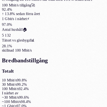
100 Mbit/s tillgång
🚀
92.4%
↑
13.8%
sedan förra året
1 Gbit/s i närhet
⚡
97.0%
Antal hushåll
🏠
5 132
Tätort vs glesbygd
📊
28.1%
skillnad 100 Mbit/s
Bredbandstillgång
Totalt
10 Mbit/s
99.8%
30 Mbit/s
99.2%
100 Mbit/s
92.4%
I närhet av
~30 Mbit/s
99.6%
~100 Mbit/s
98.4%
~1 Gbit/s
97.0%