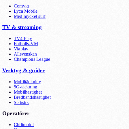
Comviq
Lyca Mobile
Med mycket surf
TV & streaming
TV4 Play
Fotbolls-VM
Viaplay
Allsvenskan
Champions League
Verktyg & guider
Mobiltäckning
5G-täckning
Mobilhastighet
Bredbandshastighet
Statistik
Operatörer
Chilimobil