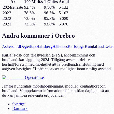
År
100 Mbit/s
1 Gbit/s
Antal
2024
senaste
92.4%
97.0%
5 132
2023
78.6%
96.5%
5 103
2022
73.0%
95.3%
5 089
2021
73.3%
93.8%
5 076
Andra kommuner i
Örebro
Askersund
Degerfors
Hallsberg
Hällefors
Karlskoga
Kumla
Laxå
Leke
Källa:
Post- och telestyrelsen (PTS), Mobiltäckning och
bredbandskartläggning 2024. Tillgång avser andel av
hushåll/företag med möjlighet att få bredbandsanslutning med
angiven hastighet. "I närhet" avser möjlighet inom rimligt avstånd.
Operatör.se
Jämför hundratals mobilabonnemang, mobiler, kontantkort och
bredband. Vi uppdaterar information på hemsidan dagligen så att
du kan jämföra relevanta erbjudanden.
Sverige
Danmark