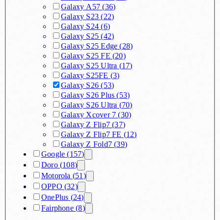
Galaxy A57
(
36
)
Galaxy S23
(
22
)
Galaxy S24
(
6
)
Galaxy S25
(
42
)
Galaxy S25 Edge
(
28
)
Galaxy S25 FE
(
20
)
Galaxy S25 Ultra
(
17
)
Galaxy S25FE
(
3
)
Galaxy S26
(
53
)
Galaxy S26 Plus
(
53
)
Galaxy S26 Ultra
(
70
)
Galaxy Xcover 7
(
30
)
Galaxy Z Flip7
(
37
)
Galaxy Z Flip7 FE
(
12
)
Galaxy Z Fold7
(
39
)
Google
(
157
)
Doro
(
108
)
Motorola
(
51
)
OPPO
(
32
)
OnePlus
(
24
)
Fairphone
(
8
)