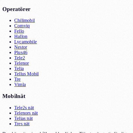
Operatörer
Chilimobil
Comviq
Fello
Hallon
Lycamobile
Nestor
Plus46
Tele2
Telenor
Telia
Tellus Mobil
Tre
Vimla
Mobilnät
Tele2s nät
Telenors nät
Telias nät
Tres nät