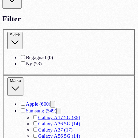
Filter
Skick
Begagnad
(
0
)
Ny
(
53
)
Märke
Apple
(
600
)
Samsung
(
549
)
Galaxy A17 5G
(
36
)
Galaxy A36 5G
(
14
)
Galaxy A37
(
17
)
Galaxy A56 5G
(
14
)