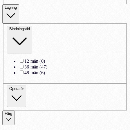
Lagring
Bindningstid
12 mån
(
0
)
36 mån
(
47
)
48 mån
(
6
)
Operatör
Färg