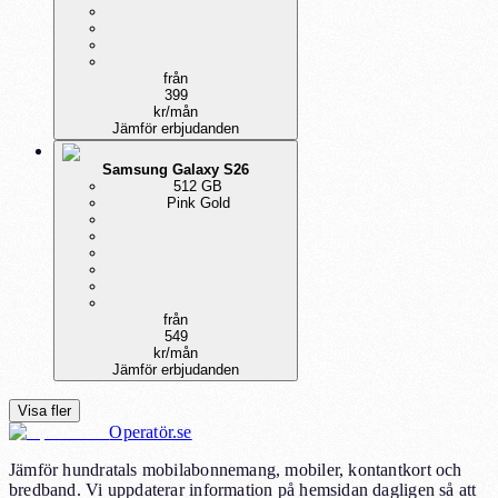
från
399
kr
/mån
Jämför erbjudanden
Samsung Galaxy S26
512 GB
Pink Gold
från
549
kr
/mån
Jämför erbjudanden
Visa fler
Operatör.se
Jämför hundratals mobilabonnemang, mobiler, kontantkort och
bredband. Vi uppdaterar information på hemsidan dagligen så att