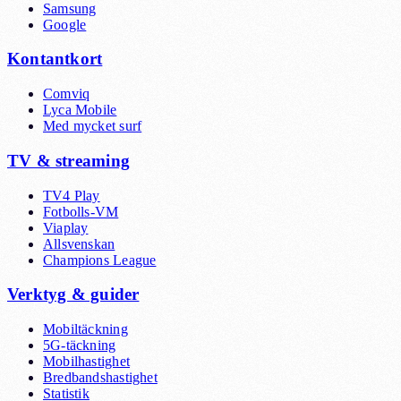
Samsung
Google
Kontantkort
Comviq
Lyca Mobile
Med mycket surf
TV & streaming
TV4 Play
Fotbolls-VM
Viaplay
Allsvenskan
Champions League
Verktyg & guider
Mobiltäckning
5G-täckning
Mobilhastighet
Bredbandshastighet
Statistik