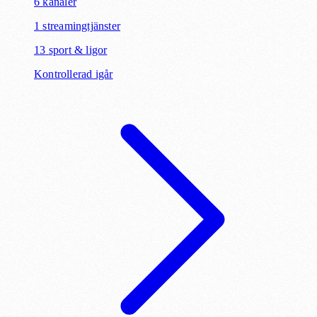
6
kanaler
1
streamingtjänster
13
sport & ligor
Kontrollerad igår