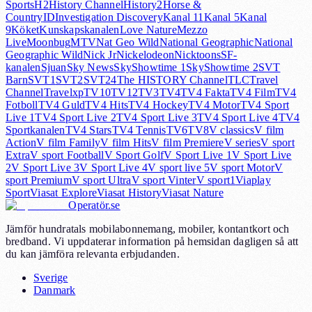
Sports
H2
History Channel
History2
Horse &
Country
ID
Investigation Discovery
Kanal 11
Kanal 5
Kanal
9
Köket
Kunskapskanalen
Love Nature
Mezzo
Live
Moonbug
MTV
Nat Geo Wild
National Geographic
National
Geographic Wild
Nick Jr
Nickelodeon
Nicktoons
SF-
kanalen
Sjuan
Sky News
SkyShowtime 1
SkyShowtime 2
SVT
Barn
SVT1
SVT2
SVT24
The HISTORY Channel
TLC
Travel
Channel
Travelxp
TV10
TV12
TV3
TV4
TV4 Fakta
TV4 Film
TV4
Fotboll
TV4 Guld
TV4 Hits
TV4 Hockey
TV4 Motor
TV4 Sport
Live 1
TV4 Sport Live 2
TV4 Sport Live 3
TV4 Sport Live 4
TV4
Sportkanalen
TV4 Stars
TV4 Tennis
TV6
TV8
V classics
V film
Action
V film Family
V film Hits
V film Premiere
V series
V sport
Extra
V sport Football
V Sport Golf
V Sport Live 1
V Sport Live
2
V Sport Live 3
V Sport Live 4
V sport live 5
V sport Motor
V
sport Premium
V sport Ultra
V sport Vinter
V sport1
Viaplay
Sport
Viasat Explore
Viasat History
Viasat Nature
Operatör.se
Jämför hundratals mobilabonnemang, mobiler, kontantkort och
bredband. Vi uppdaterar information på hemsidan dagligen så att
du kan jämföra relevanta erbjudanden.
Sverige
Danmark