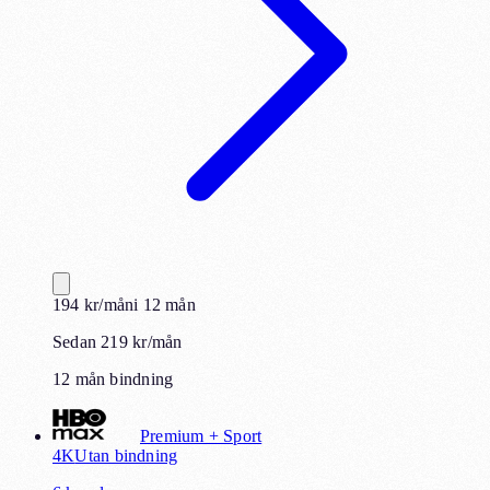
194
kr
/mån
i
12
mån
Sedan 219 kr/mån
12 mån bindning
Premium + Sport
4K
Utan bindning