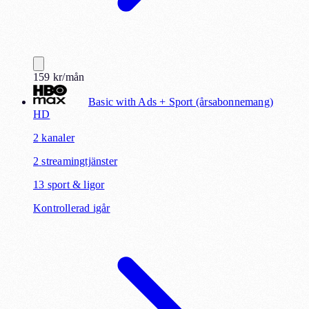
159
kr
/mån
Basic with Ads + Sport (årsabonnemang)
HD
2
kanaler
2
streamingtjänster
13
sport & ligor
Kontrollerad igår