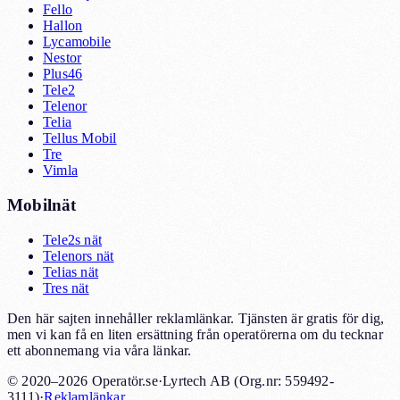
Fello
Hallon
Lycamobile
Nestor
Plus46
Tele2
Telenor
Telia
Tellus Mobil
Tre
Vimla
Mobilnät
Tele2s nät
Telenors nät
Telias nät
Tres nät
Den här sajten innehåller reklamlänkar. Tjänsten är gratis för dig,
men vi kan få en liten ersättning från operatörerna om du tecknar
ett abonnemang via våra länkar.
© 2020–2026 Operatör.se
·
Lyrtech AB (Org.nr: 559492-
3111)
·
Reklamlänkar