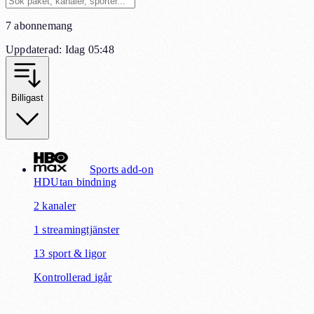
7 abonnemang
Uppdaterad
:
Idag 05:48
Billigast
Sports add-on
HD
Utan bindning
2
kanaler
1
streamingtjänster
13
sport & ligor
Kontrollerad igår