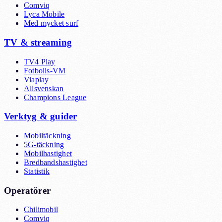
Comviq
Lyca Mobile
Med mycket surf
TV & streaming
TV4 Play
Fotbolls-VM
Viaplay
Allsvenskan
Champions League
Verktyg & guider
Mobiltäckning
5G-täckning
Mobilhastighet
Bredbandshastighet
Statistik
Operatörer
Chilimobil
Comviq