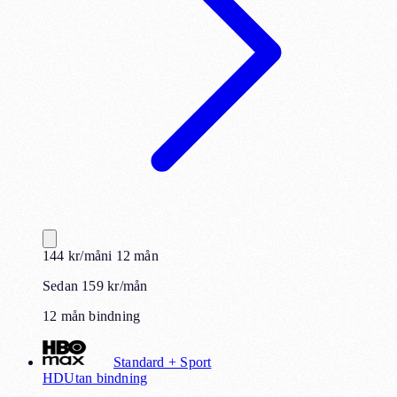
144
kr
/mån
i
12
mån
Sedan 159 kr/mån
12 mån bindning
Standard + Sport
HD
Utan bindning