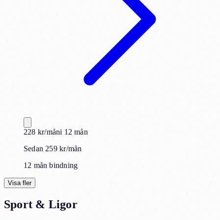
228
kr
/mån
i
12
mån
Sedan 259 kr/mån
12 mån bindning
Visa fler
Sport & Ligor