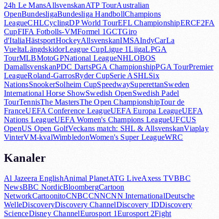
24h Le Mans
Allsvenskan
ATP Tour
Australian
Open
Bundesliga
Bundesliga Handboll
Champions
League
CHL
Cycling
DP World Tour
EFL Championship
ERC
F2
FA
Cup
FIFA Fotbolls-VM
Formel 1
GCT
Giro
d'Italia
Hästsport
HockeyAllsvenskan
IMSA
IndyCar
La
Vuelta
Längdskidor
League Cup
Ligue 1
Liiga
LPGA
Tour
MLB
MotoGP
National League
NHL
OBOS
Damallsvenskan
PDC Darts
PGA Championship
PGA Tour
Premier
League
Roland-Garros
Ryder Cup
Serie A
SHL
Six
Nations
Snooker
Solheim Cup
Speedway
Superettan
Sweden
International Horse Show
Swedish Open
Swedish Padel
Tour
Tennis
The Masters
The Open Championship
Tour de
France
UEFA Conference League
UEFA Europa League
UEFA
Nations League
UEFA Women's Champions League
UFC
US
Open
US Open Golf
Veckans match: SHL & Allsvenskan
Viaplay
Vinter
VM-kval
Wimbledon
Women's Super League
WRC
Kanaler
Al Jazeera English
Animal Planet
ATG Live
Axess TV
BBC
News
BBC Nordic
Bloomberg
Cartoon
Network
Cartoonito
CNBC
CNN
CNN International
Deutsche
Welle
Discovery
Discovery Channel
Discovery ID
Discovery
Science
Disney Channel
Eurosport 1
Eurosport 2
Fight